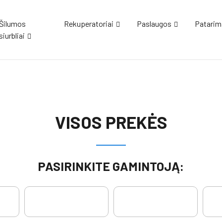
Šilumos
Rekuperatoriai
Paslaugos
Patarim
siurbliai
VISOS PREKĖS
PASIRINKITE GAMINTOJĄ: