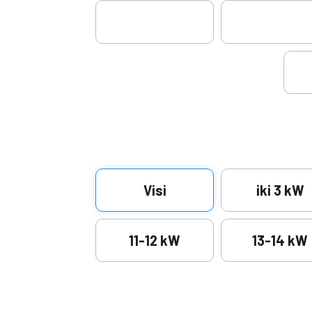
Visi
iki 3 kW
11-12 kW
13-14 kW