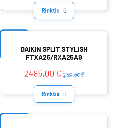
Rinktis
DAIKIN SPLIT STYLISH
FTXA25/RXA25A9
2485,00 €
2761,00 €
Rinktis