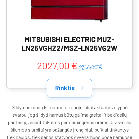
MITSUBISHI ELECTRIC MUZ-
LN25VGHZ2/MSZ-LN25VG2W
2027,00 €
2314,00 €
Rinktis
Šildymas mūsų klimatinėje zonoje labai aktualus, o ypač
svarbu, jog šildyti namus būtų galima greitai ir be didelių
pastangų, esant tokiems permainingiems orams. Oras-oras
šilumos siurbliai yra pažangūs įrenginiai, puikiai tinkantys
tiek naujos, tiek senos statybos gyvenamuosiuose namuose