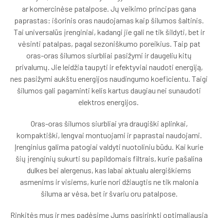
ar komercinėse patalpose. Jų veikimo principas gana
paprastas: išorinis oras naudojamas kaip šilumos šaltinis.
Tai universalūs įrenginiai, kadangi jie gali ne tik šildyti, bet ir
vėsinti patalpas, pagal sezoniškumo poreikius. Taip pat
oras-oras šilumos siurbliai pasižymi ir daugeliu kitų
privalumų. Jie leidžia taupyti ir efektyviai naudoti energiją,
nes pasižymi aukštu energijos naudingumo koeficientu. Taigi
šilumos gali pagaminti kelis kartus daugiau nei sunaudoti
elektros energijos.
Oras-oras šilumos siurbliai yra draugiški aplinkai,
kompaktiški, lengvai montuojami ir paprastai naudojami.
Įrenginius galima patogiai valdyti nuotoliniu būdu. Kai kurie
šių įrenginių sukurti su papildomais filtrais, kurie pašalina
dulkes bei alergenus, kas labai aktualu alergiškiems
asmenims ir visiems, kurie nori džiaugtis ne tik malonia
šiluma ar vėsa, bet ir švariu oru patalpose.
Rinkitės mus ir mes padėsime Jums pasirinkti optimaliausią