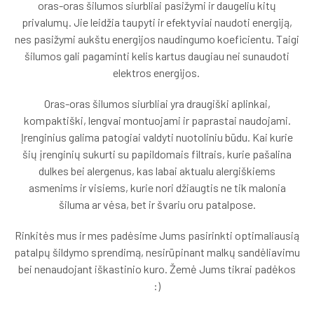
oras-oras šilumos siurbliai pasižymi ir daugeliu kitų
privalumų. Jie leidžia taupyti ir efektyviai naudoti energiją,
nes pasižymi aukštu energijos naudingumo koeficientu. Taigi
šilumos gali pagaminti kelis kartus daugiau nei sunaudoti
elektros energijos.
Oras-oras šilumos siurbliai yra draugiški aplinkai,
kompaktiški, lengvai montuojami ir paprastai naudojami.
Įrenginius galima patogiai valdyti nuotoliniu būdu. Kai kurie
šių įrenginių sukurti su papildomais filtrais, kurie pašalina
dulkes bei alergenus, kas labai aktualu alergiškiems
asmenims ir visiems, kurie nori džiaugtis ne tik malonia
šiluma ar vėsa, bet ir švariu oru patalpose.
Rinkitės mus ir mes padėsime Jums pasirinkti optimaliausią
patalpų šildymo sprendimą, nesirūpinant malkų sandėliavimu
bei nenaudojant iškastinio kuro. Žemė Jums tikrai padėkos
:)