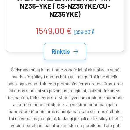
NZ35-YKE ( CS-NZ35YKE/CU-
NZ35YKE)
1549,00 €
1859,00 €
Rinktis
Šildymas mūsų klimatinėje zonoje labai aktualus, o ypač
svarbu, jog šildyti namus būtų galima greitai ir be didelių
pastangų, esant tokiems permainingiems orams. Oras-oras
šilumos siurbliai yra pažangūs įrenginiai, puikiai tinkantys
tiek naujos, tiek senos statybos gyvenamuosiuose namuose
ar komercinėse patalpose. Jų veikimo principas gana
paprastas: išorinis oras naudojamas kaip šilumos šaltinis.
Tai universalūs įrenginiai, kadangi jie gali ne tik šildyti, bet ir
vėsinti patalpas, pagal sezoniškumo poreikius. Taip pat