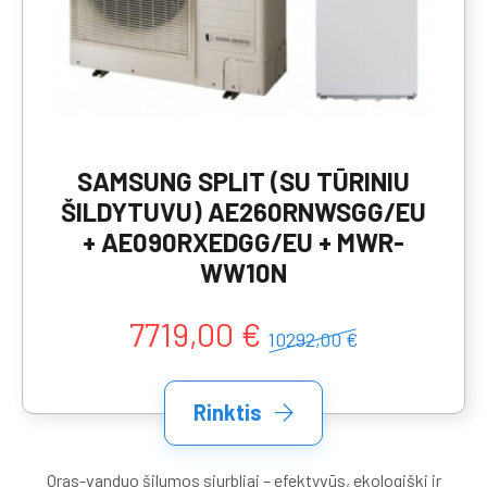
SAMSUNG SPLIT (SU TŪRINIU
ŠILDYTUVU) AE260RNWSGG/EU
+ AE090RXEDGG/EU + MWR-
WW10N
7719,00 €
10292,00 €
Rinktis
Oras-vanduo šilumos siurbliai – efektyvūs, ekologiški ir