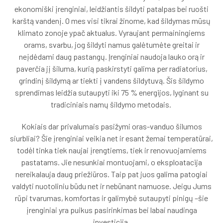
ekonomiški įrenginiai, leidžiantis šildyti patalpas bei ruošti
karštą vandenį. O mes visi tikrai žinome, kad šildymas mūsų
klimato zonoje ypač aktualus. Vyraujant permainingiems
orams, svarbu, jog šildyti namus galėtumėte greitai ir
neįdėdami daug pastangų. Įrenginiai naudoja lauko orą ir
paverčia jį šiluma, kurią paskirstyti galima per radiatorius,
grindinį šildymą ar tiekti į vandens šildytuvą. Šis šildymo
sprendimas leidžia sutaupyti iki 75 % energijos, lyginant su
tradiciniais namų šildymo metodais.
Kokiais dar privalumais pasižymi oras-vanduo šilumos
siurbliai? Šie įrenginiai veikia net ir esant žemai temperatūrai,
todėl tinka tiek naujai įrengtiems, tiek ir renovuojamiems
pastatams. Jie nesunkiai montuojami, o eksploatacija
nereikalauja daug priežiūros. Taip pat juos galima patogiai
valdyti nuotoliniu būdu net ir nebūnant namuose. Jeigu Jums
rūpi tvarumas, komfortas ir galimybė sutaupyti pinigų –šie
įrenginiai yra puikus pasirinkimas bei labai naudinga
investicija.