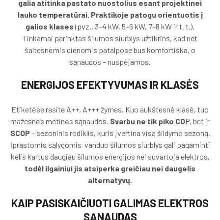
galia atitinka pastato nuostolius esant projektinei
lauko temperatūrai. Praktikoje patogu orientuotis į
galios klases
(pvz., 3–4 kW, 5–6 kW, 7–8 kW ir t. t.).
Tinkamai parinktas šilumos siurblys užtikrins, kad net
šaltesnėmis dienomis patalpose bus komfortiška, o
sąnaudos – nuspėjamos.
ENERGIJOS EFEKTYVUMAS IR KLASĖS
Etiketėse rasite A++, A+++ žymes. Kuo aukštesnė klasė, tuo
mažesnės metinės sąnaudos.
Svarbu ne tik piko CO
P, bet ir
SCOP
– sezoninis rodiklis, kuris įvertina visą šildymo sezoną.
Įprastomis sąlygomis vanduo šilumos siurblys gali pagaminti
kelis kartus daugiau šilumos energijos nei suvartoja elektros,
todėl ilgainiui jis atsiperka greičiau nei daugelis
alternatyvų.
KAIP PASISKAIČIUOTI GALIMAS ELEKTROS
SĄNAUDAS