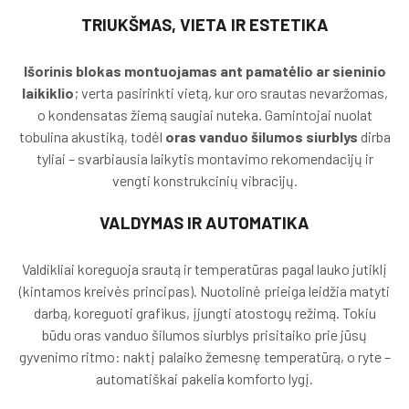
TRIUKŠMAS, VIETA IR ESTETIKA
Išorinis blokas montuojamas ant pamatėlio ar sieninio
laikiklio
; verta pasirinkti vietą, kur oro srautas nevaržomas,
o kondensatas žiemą saugiai nuteka. Gamintojai nuolat
tobulina akustiką, todėl
oras vanduo šilumos siurblys
dirba
tyliai – svarbiausia laikytis montavimo rekomendacijų ir
vengti konstrukcinių vibracijų.
VALDYMAS IR AUTOMATIKA
Valdikliai koreguoja srautą ir temperatūras pagal lauko jutiklį
(kintamos kreivės principas). Nuotolinė prieiga leidžia matyti
darbą, koreguoti grafikus, įjungti atostogų režimą. Tokiu
būdu oras vanduo šilumos siurblys prisitaiko prie jūsų
gyvenimo ritmo: naktį palaiko žemesnę temperatūrą, o ryte –
automatiškai pakelia komforto lygį.