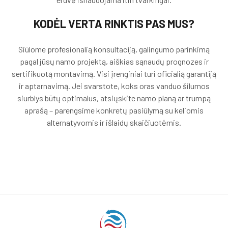
KODĖL VERTA RINKTIS PAS MUS?
Siūlome profesionalią konsultaciją, galingumo parinkimą
pagal jūsų namo projektą, aiškias sąnaudų prognozes ir
sertifikuotą montavimą. Visi įrenginiai turi oficialią garantiją
ir aptarnavimą. Jei svarstote, koks oras vanduo šilumos
siurblys būtų optimalus, atsiųskite namo planą ar trumpą
aprašą – parengsime konkretų pasiūlymą su keliomis
alternatyvomis ir išlaidų skaičiuotėmis.