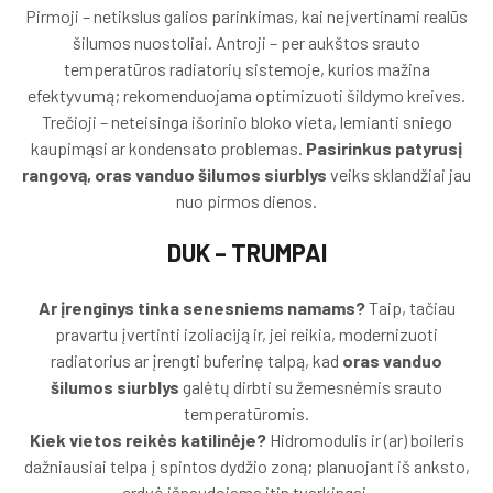
Pirmoji – netikslus galios parinkimas, kai neįvertinami realūs
šilumos nuostoliai. Antroji – per aukštos srauto
temperatūros radiatorių sistemoje, kurios mažina
efektyvumą; rekomenduojama optimizuoti šildymo kreives.
Trečioji – neteisinga išorinio bloko vieta, lemianti sniego
kaupimąsi ar kondensato problemas.
Pasirinkus patyrusį
rangovą, oras vanduo šilumos siurblys
veiks sklandžiai jau
nuo pirmos dienos.
DUK – TRUMPAI
Ar įrenginys tinka senesniems namams?
Taip, tačiau
pravartu įvertinti izoliaciją ir, jei reikia, modernizuoti
radiatorius ar įrengti buferinę talpą, kad
oras vanduo
šilumos siurblys
galėtų dirbti su žemesnėmis srauto
temperatūromis.
Kiek vietos reikės katilinėje?
Hidromodulis ir (ar) boileris
dažniausiai telpa į spintos dydžio zoną; planuojant iš anksto,
erdvė išnaudojama itin tvarkingai.