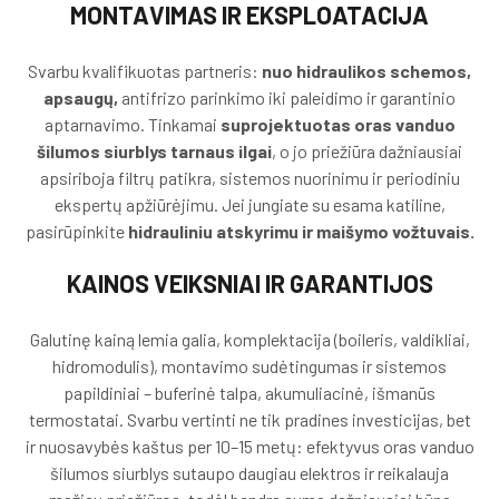
MONTAVIMAS IR EKSPLOATACIJA
Svarbu kvalifikuotas partneris:
nuo hidraulikos schemos,
apsaugų,
antifrizo parinkimo iki paleidimo ir garantinio
aptarnavimo. Tinkamai
suprojektuotas oras vanduo
šilumos siurblys tarnaus ilgai
, o jo priežiūra dažniausiai
apsiriboja filtrų patikra, sistemos nuorinimu ir periodiniu
ekspertų apžiūrėjimu. Jei jungiate su esama katiline,
pasirūpinkite
hidrauliniu atskyrimu ir maišymo vožtuvais.
KAINOS VEIKSNIAI IR GARANTIJOS
Galutinę kainą lemia galia, komplektacija (boileris, valdikliai,
hidromodulis), montavimo sudėtingumas ir sistemos
papildiniai – buferinė talpa, akumuliacinė, išmanūs
termostatai. Svarbu vertinti ne tik pradines investicijas, bet
ir nuosavybės kaštus per 10–15 metų: efektyvus oras vanduo
šilumos siurblys sutaupo daugiau elektros ir reikalauja