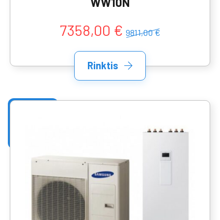
WW10N
7358,00 €
9811,00 €
Rinktis