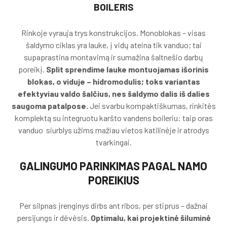
BOILERIS
Rinkoje vyrauja trys konstrukcijos. Monoblokas – visas
šaldymo ciklas yra lauke, į vidų ateina tik vanduo; tai
supaprastina montavimą ir sumažina šaltnešio darbų
poreikį.
Split sprendime lauke montuojamas išorinis
blokas, o viduje – hidromodulis; toks variantas
efektyviau valdo šalčius, nes šaldymo dalis iš dalies
saugoma patalpose.
Jei svarbu kompaktiškumas, rinkitės
komplektą su integruotu karšto vandens boileriu: taip oras
vanduo siurblys užims mažiau vietos katilinėje ir atrodys
tvarkingai.
GALINGUMO PARINKIMAS PAGAL NAMO
POREIKIUS
Per silpnas įrenginys dirbs ant ribos, per stiprus – dažnai
persijungs ir dėvėsis.
Optimalu, kai projektinė šiluminė