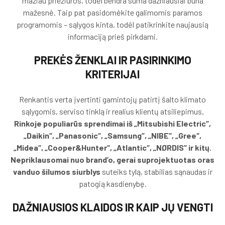
mažiau priežiūros, todėl bendra suma dažniausiai būna
mažesnė. Taip pat pasidomėkite galimomis paramos
programomis – sąlygos kinta, todėl patikrinkite naujausią
informaciją prieš pirkdami.
PREKĖS ŽENKLAI IR PASIRINKIMO
KRITERIJAI
Renkantis verta įvertinti gamintojų patirtį šalto klimato
sąlygomis, serviso tinklą ir realius klientų atsiliepimus
.
Rinkoje populiarūs sprendimai iš „Mitsubishi Electric“,
„Daikin“, „Panasonic“, „Samsung“, „NIBE“, „Gree“,
„Midea“, „Cooper&Hunter“, „Atlantic“, „NØRDIS“ ir kitų.
Nepriklausomai nuo brand’o, gerai suprojektuotas oras
vanduo šilumos siurblys
suteiks tylą, stabilias sąnaudas ir
patogią kasdienybę.
DAŽNIAUSIOS KLAIDOS IR KAIP JŲ VENGTI