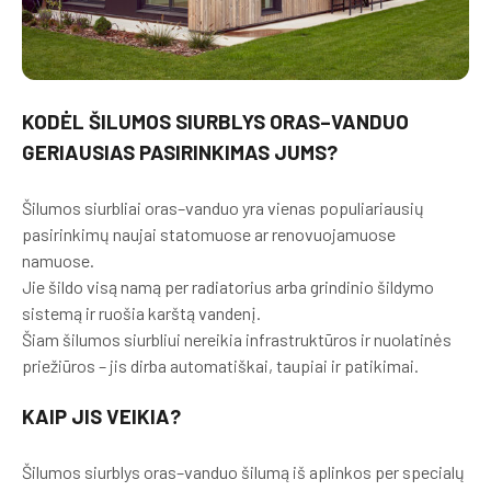
KODĖL ŠILUMOS SIURBLYS ORAS–VANDUO
GERIAUSIAS PASIRINKIMAS JUMS?
Šilumos siurbliai oras–vanduo yra vienas populiariausių
pasirinkimų naujai statomuose ar renovuojamuose
namuose.
Jie šildo visą namą per radiatorius arba grindinio šildymo
sistemą ir ruošia karštą vandenį.
Šiam šilumos siurbliui nereikia infrastruktūros ir nuolatinės
priežiūros – jis dirba automatiškai, taupiai ir patikimai.
KAIP JIS VEIKIA?
Šilumos siurblys oras–vanduo šilumą iš aplinkos per specialų