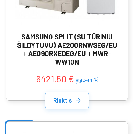
SAMSUNG SPLIT (SU TŪRINIU
ŠILDYTUVU) AE200RNWSEG/EU
+ AE090RXEDEG/EU + MWR-
WW10N
6421,50 €
8562,00 €
Rinktis