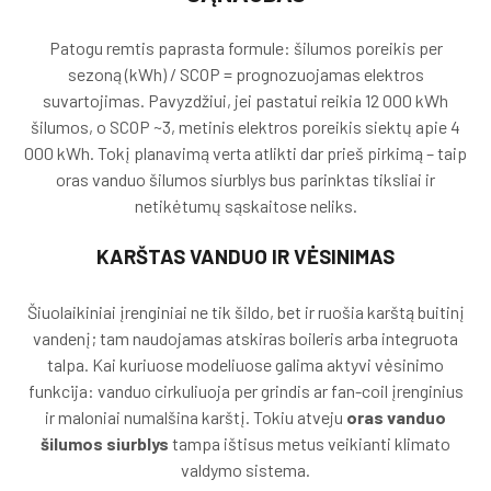
Patogu remtis paprasta formule: šilumos poreikis per
sezoną (kWh) / SCOP = prognozuojamas elektros
suvartojimas. Pavyzdžiui, jei pastatui reikia 12 000 kWh
šilumos, o SCOP ~3, metinis elektros poreikis siektų apie 4
000 kWh. Tokį planavimą verta atlikti dar prieš pirkimą – taip
oras vanduo šilumos siurblys bus parinktas tiksliai ir
netikėtumų sąskaitose neliks.
KARŠTAS VANDUO IR VĖSINIMAS
Šiuolaikiniai įrenginiai ne tik šildo, bet ir ruošia karštą buitinį
vandenį; tam naudojamas atskiras boileris arba integruota
talpa. Kai kuriuose modeliuose galima aktyvi vėsinimo
funkcija: vanduo cirkuliuoja per grindis ar fan-coil įrenginius
ir maloniai numalšina karštį. Tokiu atveju
oras vanduo
šilumos siurblys
tampa ištisus metus veikianti klimato
valdymo sistema.