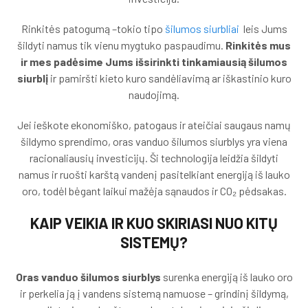
Rinkitės patogumą –tokio tipo
šilumos siurbliai
leis Jums
šildyti namus tik vienu mygtuko paspaudimu.
Rinkitės mus
ir mes padėsime Jums išsirinkti tinkamiausią šilumos
siurblį
ir pamiršti kieto kuro sandėliavimą ar iškastinio kuro
naudojimą.
Jei ieškote ekonomiško, patogaus ir ateičiai saugaus namų
šildymo sprendimo, oras vanduo šilumos siurblys yra viena
racionaliausių investicijų. Ši technologija leidžia šildyti
namus ir ruošti karštą vandenį pasitelkiant energiją iš lauko
oro, todėl bėgant laikui mažėja sąnaudos ir CO₂ pėdsakas.
KAIP VEIKIA IR KUO SKIRIASI NUO KITŲ
SISTEMŲ?
Oras vanduo šilumos siurblys
surenka energiją iš lauko oro
ir perkelia ją į vandens sistemą namuose – grindinį šildymą,