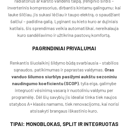
radiatorius ar karšto vandens talpą. Įrenginio širdis –
inverterinis kompresorius, dirbantis kintamu galingumu: kai
lauke šilčiau, jis sukasi lėčiau ir taupo elektrą, o spaudžiant
šalčiui – padidina galią. Lyginant su kieto kuro ar dujiniais
katilais, šis sprendimas veikia automatiškai, nereikalauja
kuro sandėliavimo ir užtikrina pastovų komfortą.
PAGRINDINIAI PRIVALUMAI
Renkantis šiuolaikinį šildymo būdą svarbiausia – stabilios
sąnaudos, patikimumas ir paprastas valdymas.
Oras
vanduo šilumos siurblys pasižymi aukštu sezoniniu
naudingumo koeficientu (SCOP)
, tylia eiga, galimybe
integruoti vėsinimą vasarą ir nuotoliniu valdymu per
programėlę. Dėl šių savybių jis idealiai tinka tiek naujos
statybos A+ klasės namams, tiek renovacijoms, kai norisi
atsisakyti brangaus iškastinio kuro.
TIPAI: MONOBLOKAS, SPLIT IR INTEGRUOTAS