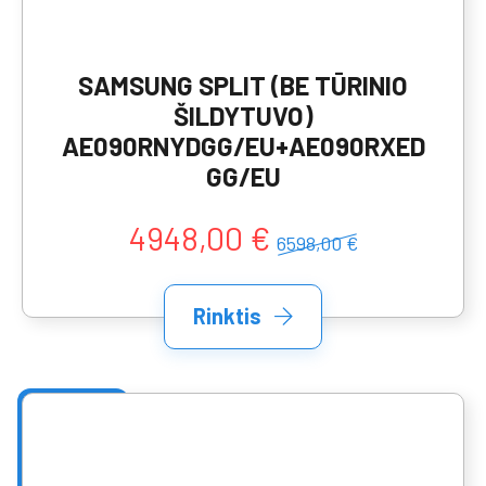
SAMSUNG SPLIT (BE TŪRINIO
ŠILDYTUVO)
AE090RNYDGG/EU+AE090RXED
GG/EU
4948,00 €
6598,00 €
Rinktis