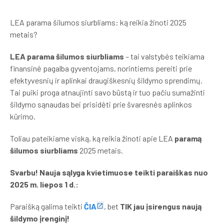
LEA parama šilumos siurbliams: ką reikia žinoti 2025
metais?
LEA parama šilumos siurbliams
– tai valstybės teikiama
finansinė pagalba gyventojams, norintiems pereiti prie
efektyvesnių ir aplinkai draugiškesnių šildymo sprendimų.
Tai puiki proga atnaujinti savo būstą ir tuo pačiu sumažinti
šildymo sąnaudas bei prisidėti prie švaresnės aplinkos
kūrimo.
Toliau pateikiame viską, ką reikia žinoti apie LEA
paramą
šilumos siurbliams
2025 metais.
Svarbu! Nauja sąlyga kvietimuose teikti paraiškas nuo
2025 m. liepos 1 d.:
Paraišką galima teikti
ČIA
, bet
TIK jau įsirengus naują
šildymo įrenginį!