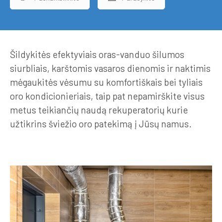
Šildykitės efektyviais oras-vanduo šilumos
siurbliais, karštomis vasaros dienomis ir naktimis
mėgaukitės vėsumu su komfortiškais bei tyliais
oro kondicionieriais, taip pat nepamirškite visus
metus teikiančių naudą rekuperatorių kurie
užtikrins šviežio oro patekimą į Jūsų namus.