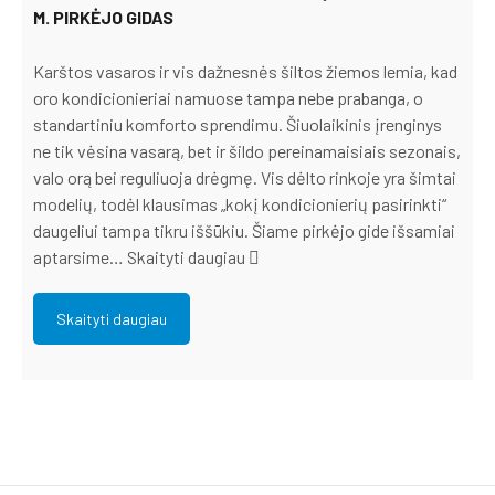
M. PIRKĖJO GIDAS
Karštos vasaros ir vis dažnesnės šiltos žiemos lemia, kad
oro kondicionieriai namuose tampa nebe prabanga, o
standartiniu komforto sprendimu. Šiuolaikinis įrenginys
ne tik vėsina vasarą, bet ir šildo pereinamaisiais sezonais,
valo orą bei reguliuoja drėgmę. Vis dėlto rinkoje yra šimtai
modelių, todėl klausimas „kokį kondicionierių pasirinkti“
daugeliui tampa tikru iššūkiu. Šiame pirkėjo gide išsamiai
aptarsime…
Skaityti daugiau
Skaityti daugiau