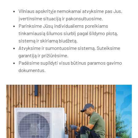
Vilniaus apskrityje nemokamai atvyksime pas Jus,
įvertinsime situaciją ir pakonsultuosime.
Parinksime Jūsų individualiems poreikiams
tinkamiausią šilumos siurblį pagal šildymo plotą,
sistemą ir skiriamą biudžetą.
Atvyksime ir sumontuosime sistemą. Suteiksime
garantiją ir prižiūrėsime.
Padėsime supildyti visus būtinus paramos gavimo
dokumentus.