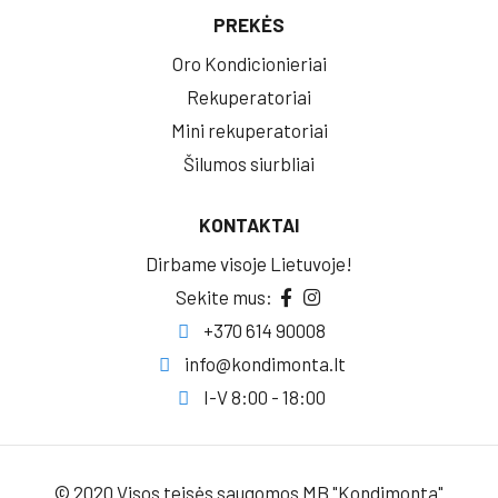
PREKĖS
Oro Kondicionieriai
Rekuperatoriai
Mini rekuperatoriai
Šilumos siurbliai
KONTAKTAI
Dirbame visoje Lietuvoje!
Sekite mus:
+370 614 90008
info@kondimonta.lt
I-V 8:00 - 18:00
© 2020 Visos teisės saugomos MB "Kondimonta"