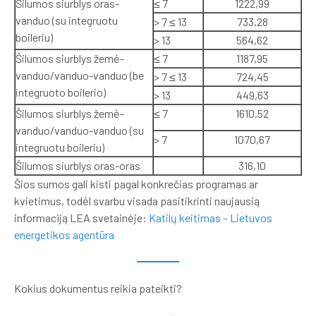
Šilumos siurblys oras-
≤ 7
1222,99
vanduo (su integruotu
> 7 ≤ 13
733,28
boileriu)
> 13
564,62
Šilumos siurblys žemė-
≤ 7
1187,95
vanduo/vanduo-vanduo (be
> 7 ≤ 13
724,45
integruoto boilerio)
> 13
449,63
Šilumos siurblys žemė-
≤ 7
1610,52
vanduo/vanduo-vanduo (su
> 7
1070,67
integruotu boileriu)
Šilumos siurblys oras-oras
316,10
Šios sumos gali kisti pagal konkrečias programas ar
kvietimus, todėl svarbu visada pasitikrinti naujausią
informaciją LEA svetainėje:
Katilų keitimas – Lietuvos
energetikos agentūra
Kokius dokumentus reikia pateikti?