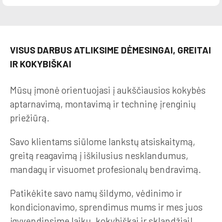
VISUS DARBUS ATLIKSIME DĖMESINGAI, GREITAI
IR KOKYBIŠKAI
Mūsų įmonė orientuojasi į aukščiausios kokybės
aptarnavimą, montavimą ir techninę įrenginių
priežiūrą.
Savo klientams siūlome lankstų atsiskaitymą,
greitą reagavimą į iškilusius nesklandumus,
mandagų ir visuomet profesionalų bendravimą.
Patikėkite savo namų šildymo, vėdinimo ir
kondicionavimo, sprendimus mums ir mes juos
įgyvendinsime laiku, kokybiškai ir sklandžiai!