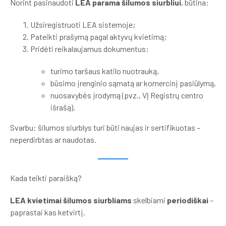
Norint pasinaudoti
LEA parama šilumos siurbliui
, būtina:
Užsiregistruoti LEA sistemoje;
Pateikti prašymą pagal aktyvų kvietimą;
Pridėti reikalaujamus dokumentus:
turimo taršaus katilo nuotrauką,
būsimo įrenginio sąmatą ar komercinį pasiūlymą,
nuosavybės įrodymą (pvz., VĮ Registrų centro
išrašą).
Svarbu: šilumos siurblys turi būti naujas ir sertifikuotas –
neperdirbtas ar naudotas.
Kada teikti paraišką?
LEA kvietimai šilumos siurbliams
skelbiami
periodiškai
–
paprastai kas ketvirtį.