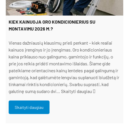
KIEK KAINUOJA ORO KONDICIONIERIUS SU
MONTAVIMU 2026 M.?
Vienas dažniausių klausimų prieš perkant – kiek realiai
kainuos įrenginys ir jo įrengimas. Oro kondicionieriaus
kaina priklauso nuo galingumo, gamintojo ir funkcijų, o
prie jos reikia pridėti montavimo išlaidas. Šiame gide
pateikiame orientacines kainų lenteles pagal galingumą ir
gamintoją, kad galėtumėte lengviau suplanuoti biudžetą ir
tinkamai rinktis kondicionierių. Svarbu suprasti, kad
galutinę sumą sudaro dvi…
Skaityti daugiau
Skaityti daugiau