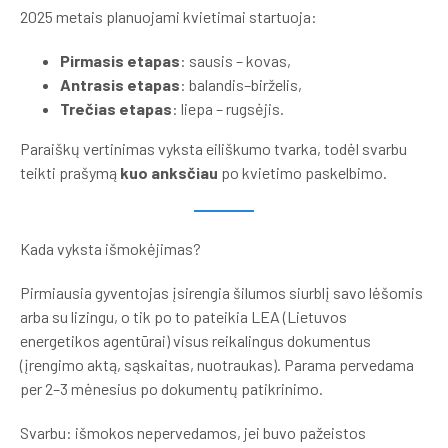
2025 metais planuojami kvietimai startuoja:
Pirmasis etapas
: sausis – kovas,
Antrasis etapas
: balandis–birželis,
Trečias etapas
: liepa – rugsėjis.
Paraiškų vertinimas vyksta eiliškumo tvarka, todėl svarbu
teikti prašymą
kuo anksčiau
po kvietimo paskelbimo.
Kada vyksta išmokėjimas?
Pirmiausia gyventojas įsirengia šilumos siurblį savo lėšomis
arba su lizingu, o tik po to pateikia LEA (Lietuvos
energetikos agentūrai) visus reikalingus dokumentus
(įrengimo aktą, sąskaitas, nuotraukas). Parama pervedama
per 2–3 mėnesius po dokumentų patikrinimo.
Svarbu: išmokos nepervedamos, jei buvo pažeistos