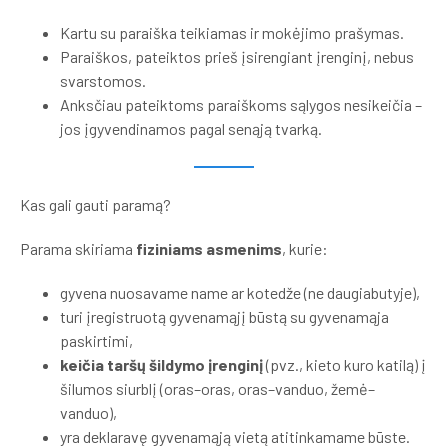
Kartu su paraiška teikiamas ir mokėjimo prašymas.
Paraiškos, pateiktos prieš įsirengiant įrenginį, nebus
svarstomos.
Anksčiau pateiktoms paraiškoms sąlygos nesikeičia –
jos įgyvendinamos pagal senąją tvarką.
Kas gali gauti paramą?
Parama skiriama
fiziniams asmenims
, kurie:
gyvena nuosavame name ar kotedže (ne daugiabutyje),
turi įregistruotą gyvenamąjį būstą su gyvenamąja
paskirtimi,
keičia taršų šildymo įrenginį
(pvz., kieto kuro katilą) į
šilumos siurblį (oras–oras, oras–vanduo, žemė–
vanduo),
yra deklaravę gyvenamąją vietą atitinkamame būste.