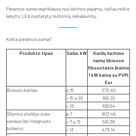
Paramos suma nepriklauso nuo šeimos pajamų, tačiau reikia
laikytis LEA nustatytų techninių reikalavimų.
Kokia paramos suma?
Produkto tipas
Galia, kW
Katilų keitimo
namų ūkiuose
fiksuotasis įkainis
1 kW kaina su PVM,
Eur
Biokuro katilas
≤ 15
272,40
> 15 ≤ 25
166,20
> 25
108,04
Šilumos siurblys oras-
≤ 7
903,49
vanduo (be integruoto
> 7 ≤ 13
591,38
boilerio)
> 13
473,14