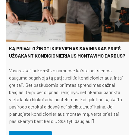
KĄ PRIVALO ŽINOTI KIEKVIENAS SAVININKAS PRIEŠ
UŽSAKANT KONDICIONIERIAUS MONTAVIMO DARBUS?
Vasarą, kai lauke +30, o namuose kaista net sienos,
dauguma pagalvoja tą patį: „reikia kondicionieriaus, ir tai
greitai”. Bet paskubomis priimtas sprendimas dažnai
baigiasi taip: per silpnas įrenginys, netinkamai parinkta
vieta lauko blokui arba nustebimas, kai galutinė sąskaita
pasirodo gerokai didesnė nei skelbta „nuo” kaina. Jei
planuojate kondicionieriaus montavimą, verta prieš tai
pasiskaityti bent kelis…
Skaityti daugiau