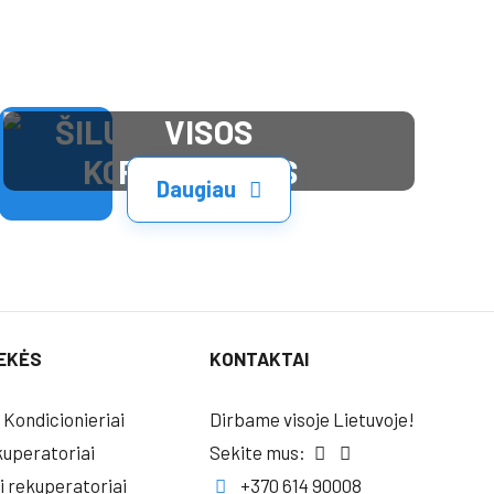
VISOS
PASLAUGOS
Daugiau
EKĖS
KONTAKTAI
 Kondicionieriai
Dirbame visoje Lietuvoje!
uperatoriai
Sekite mus:
i rekuperatoriai
+370 614 90008