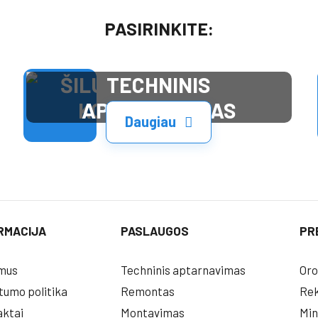
PASIRINKITE:
TECHNINIS
APTARNAVIMAS
Daugiau
RMACIJA
PASLAUGOS
PR
mus
Techninis aptarnavimas
Oro
tumo politika
Remontas
Rek
ktai
Montavimas
Min