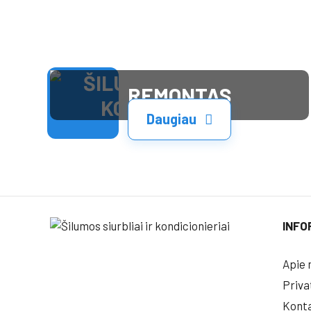
REMONTAS
Daugiau
INFO
Apie 
Priva
Konta