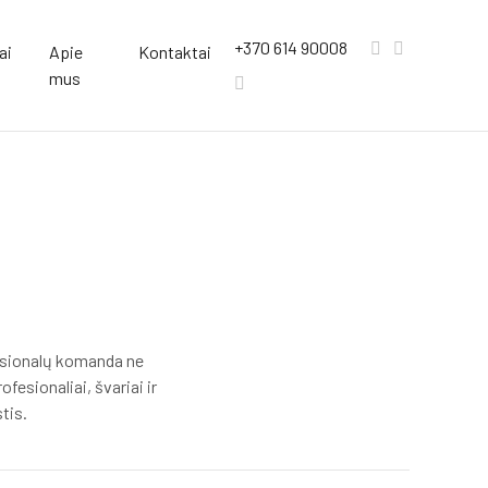
+370 614 90008
ai
Apie
Kontaktai
mus
fesionalų komanda ne
fesionaliai, švariai ir
tis.