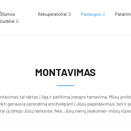
Šilumos
Rekuperatoriai
Paslaugos
Patarim
siurbliai
MONTAVIMAS
tavimas tai raktas į ilgą ir patikimą įrangos tarnavimą. Mūsų pro
kti geriausią sprendimą atsižvelgiant į Jūsų pageidavimus, bet ir pro
itai ją įdiegs Jūsų namuose. Nes, Jūsų namų jaukumas- mūsų rūpes