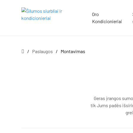
Oro
Kondicionieriai
/
Paslaugos
/
Montavimas
Geras įrangos sumon
tik Jums padės išsirin
gre