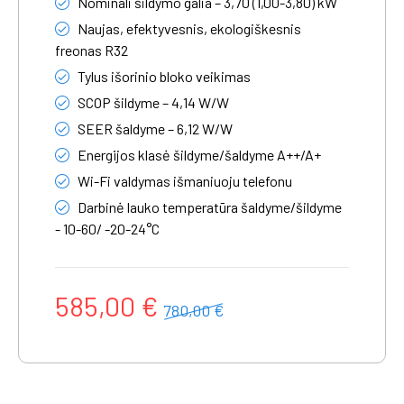
Nominali šildymo galia – 3,70 (1,00-3,80) kW
Naujas, efektyvesnis, ekologiškesnis
freonas R32
Tylus išorinio bloko veikimas
SCOP šildyme – 4,14 W/W
SEER šaldyme – 6,12 W/W
Energijos klasė šildyme/šaldyme A++/A+
Wi-Fi valdymas išmaniuoju telefonu
Darbinė lauko temperatūra šaldyme/šildyme
- 10-60/ -20-24°C
585,00 €
780,00 €