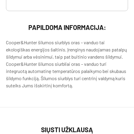
PAPILDOMA INFORMACIJA:
Cooper&Hunter šilumos siurblys oras – vanduo tai
ekologiškas energijos šaltinis. Įrenginys naudojamas patalpų
šildymui arba vėsinimui, taip pat buitinio vandens šildymui.
Cooper&Hunter šilumos siurbliai oras – vanduo turi
integruotą automatinę temperatūros palaikymo bei skubaus
šildymo funkciją. Šilumos siurblys turi centrinį valdymą kuris
suteiks Jums išskirtinį komfortą.
SIŲSTI UŽKLAUSĄ