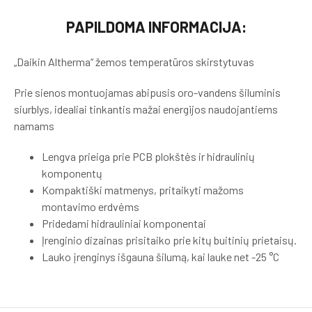
PAPILDOMA INFORMACIJA:
„Daikin Altherma“ žemos temperatūros skirstytuvas
Prie sienos montuojamas abipusis oro-vandens šiluminis
siurblys, idealiai tinkantis mažai energijos naudojantiems
namams
Lengva prieiga prie PCB plokštės ir hidraulinių
komponentų
Kompaktiški matmenys, pritaikyti mažoms
montavimo erdvėms
Pridedami hidrauliniai komponentai
Įrenginio dizainas prisitaiko prie kitų buitinių prietaisų.
Lauko įrenginys išgauna šilumą, kai lauke net -25 °C