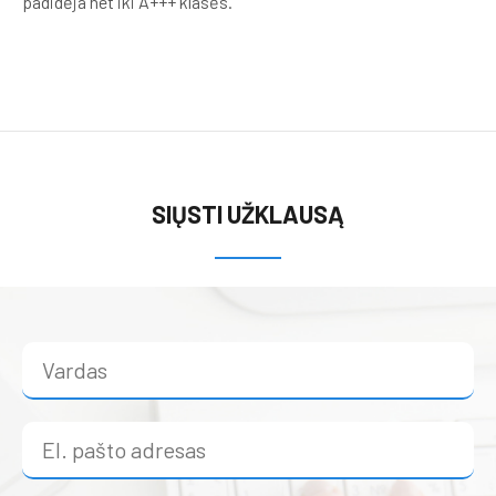
padidėja net iki A+++ klasės.
SIŲSTI UŽKLAUSĄ