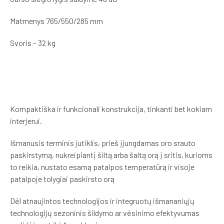
Matmenys 765/550/285 mm
Svoris – 32 kg
Kompaktiška ir funkcionali konstrukcija, tinkanti bet kokiam
interjerui.
Išmanusis terminis jutiklis, prieš įjungdamas oro srauto
paskirstymą, nukreipiantį šiltą arba šaltą orą į sritis, kurioms
to reikia, nustato esamą patalpos temperatūrą ir visoje
patalpoje tolygiai paskirsto orą
Dėl atnaujintos technologijos ir integruotų išmananiųjų
technologijų sezoninis šildymo ar vėsinimo efektyvumas