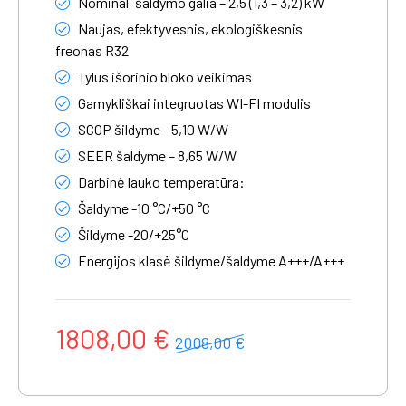
Nominali šaldymo galia – 2,5 (1,3 – 3,2) kW
Naujas, efektyvesnis, ekologiškesnis
freonas R32
Tylus išorinio bloko veikimas
Gamykliškai integruotas WI-FI modulis
SCOP šildyme - 5,10 W/W
SEER šaldyme – 8,65 W/W
Darbinė lauko temperatūra:
Šaldyme -10 °C/+50 °C
Šildyme -20/+25°C
Energijos klasė šildyme/šaldyme A+++/A+++
1808,00 €
2008,00 €