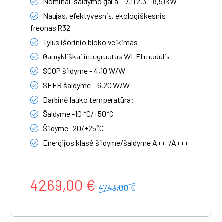
Nominali šaldymo galia – 7,1 (2,3 – 8,5) kW
Naujas, efektyvesnis, ekologiškesnis
freonas R32
Tylus išorinio bloko veikimas
Gamykliškai integruotas WI-FI modulis
SCOP šildyme - 4,10 W/W
SEER šaldyme – 6,20 W/W
Darbinė lauko temperatūra:
Šaldyme -10 °C/+50°C
Šildyme -20/+25°C
Energijos klasė šildyme/šaldyme A+++/A+++
4269,00 €
4743,00 €