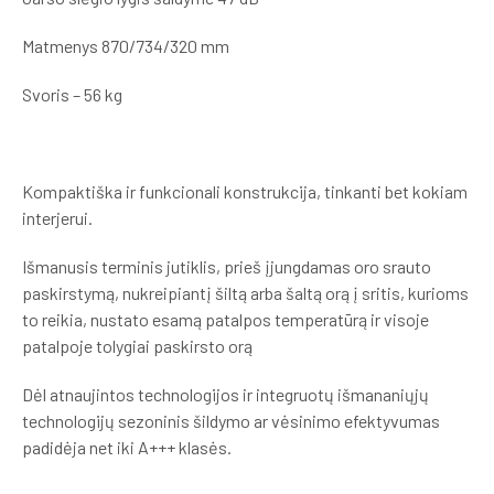
Matmenys 870/734/320 mm
Svoris – 56 kg
Kompaktiška ir funkcionali konstrukcija, tinkanti bet kokiam
interjerui.
Išmanusis terminis jutiklis, prieš įjungdamas oro srauto
paskirstymą, nukreipiantį šiltą arba šaltą orą į sritis, kurioms
to reikia, nustato esamą patalpos temperatūrą ir visoje
patalpoje tolygiai paskirsto orą
Dėl atnaujintos technologijos ir integruotų išmananiųjų
technologijų sezoninis šildymo ar vėsinimo efektyvumas
padidėja net iki A+++ klasės.