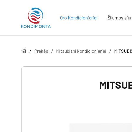
Oro Kondicionieriai
Šilumos siurb
/
Prekės
/
Mitsubishi kondicionieriai
/
MITSUBI
MITSU