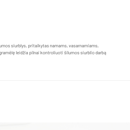
ilumos siurblys, pritaikytas namams, vasarnamiams,
amėlę leidžia pilnai kontroliuoti šilumos siurblio darbą