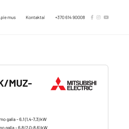
pie mus
Kontaktai
+370 614 90008
K/MUZ-
o galia – 6,1 (1,4-7,3) kW
o galia – 6,8 (2,0-8,6) kW