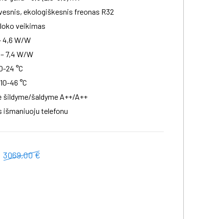
vesnis, ekologiškesnis freonas R32
bloko veikimas
– 4,6 W/W
– 7,4 W/W
0-24 °C
-10-46 °C
ė šildyme/šaldyme A++/A++
 išmaniuoju telefonu
3069,00 €