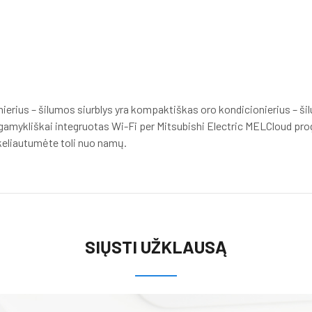
rius – šilumos siurblys yra kompaktiškas oro kondicionierius – š
amykliškai integruotas Wi-Fi per Mitsubishi Electric MELCloud progr
keliautumėte toli nuo namų.
SIŲSTI UŽKLAUSĄ