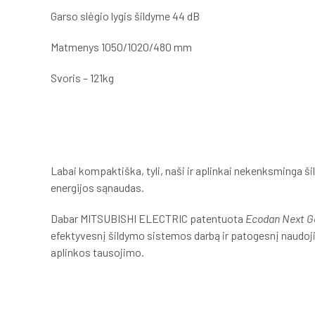
Garso slėgio lygis šildyme 44 dB
Matmenys 1050/1020/480 mm
Svoris – 121kg
Labai kompaktiška, tyli, naši ir aplinkai nekenksminga š
energijos sąnaudas.
Dabar MITSUBISHI ELECTRIC patentuota
Ecodan Next Ge
efektyvesnį šildymo sistemos darbą ir patogesnį naudojim
aplinkos tausojimo.