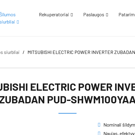
Šilumos
Rekuperatoriai
Paslaugos
Patarim
siurbliai
 siurbliai
/
MITSUBISHI ELECTRIC POWER INVERTER ZUBADA
UBISHI ELECTRIC POWER INV
ZUBADAN PUD-SHWM100YA
Nominali šildymo
Naujas, efektyv