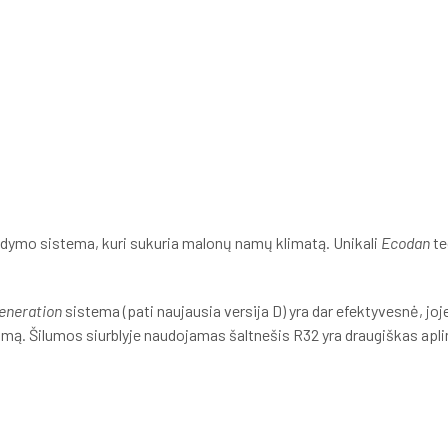
ildymo sistema, kuri sukuria malonų namų klima­tą. Unikali
Ecodan
te
­neration
sistema (pati naujausia versija D) yra dar efektyvesnė, joje
ą. Šilumos siurblyje naudojamas šaltnešis R32 yra draugiškas aplink