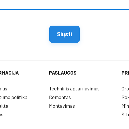
RMACIJA
PASLAUGOS
PR
mus
Techninis aptarnavimas
Oro
tumo politika
Remontas
Rek
ktai
Montavimas
Min
os
Šil