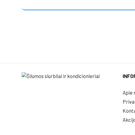
INFO
Apie 
Priva
Konta
Akcij