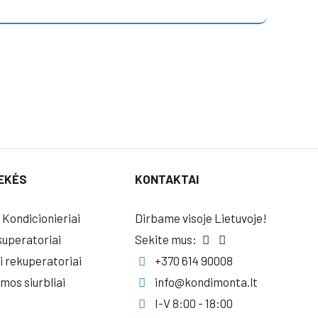
EKĖS
KONTAKTAI
 Kondicionieriai
Dirbame visoje Lietuvoje!
uperatoriai
Sekite mus:
i rekuperatoriai
+370 614 90008
umos siurbliai
info@kondimonta.lt
I-V 8:00 - 18:00