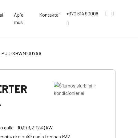
+370 614 90008
ai
Apie
Kontaktai
mus
N PUD-SHWM100YAA
ERTER
A
 galia – 10,0 (3,2-12,4) kW
esnis, ekologiškesnis freonas R32