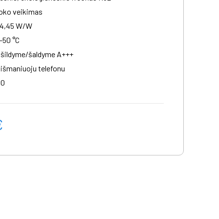
loko veikimas
 4,45 W/W
-50 °C
 šildyme/šaldyme A+++
išmaniuoju telefonu
50
€