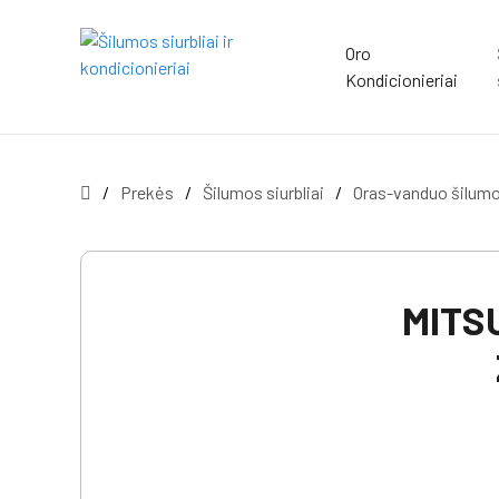
Oro
Kondicionieriai
/
Prekės
/
Šilumos siurbliai
/
Oras-vanduo šilumos
MITS