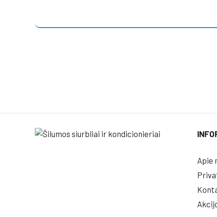
INFO
Apie 
Priva
Konta
Akcij