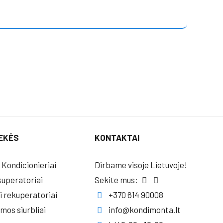
EKĖS
KONTAKTAI
 Kondicionieriai
Dirbame visoje Lietuvoje!
uperatoriai
Sekite mus:
i rekuperatoriai
+370 614 90008
umos siurbliai
info@kondimonta.lt