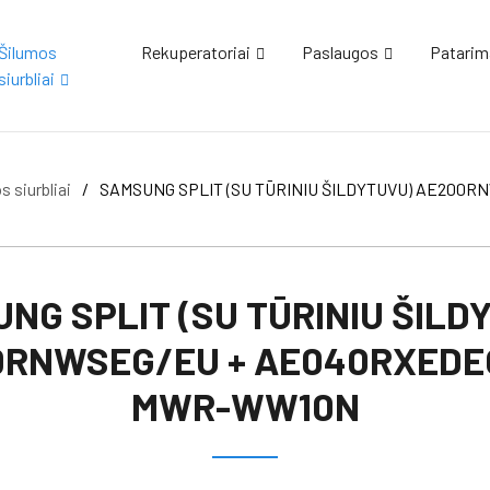
Šilumos
Rekuperatoriai
Paslaugos
Patarim
siurbliai
 siurbliai
/
SAMSUNG SPLIT (SU TŪRINIU ŠILDYTUVU) AE200
NG SPLIT (SU TŪRINIU ŠILD
RNWSEG/EU + AE040RXEDE
MWR-WW10N