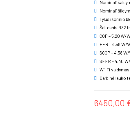
Nominali šaldym
Nominali šildym
Tylus išorinio b
Šaltesnis R32 f
COP – 5,20 W/
EER – 4,59 W/
SCOP – 4,58 W
SEER – 4,40 W
Wi-Fi valdymas 
Darbinė lauko t
6450,00 