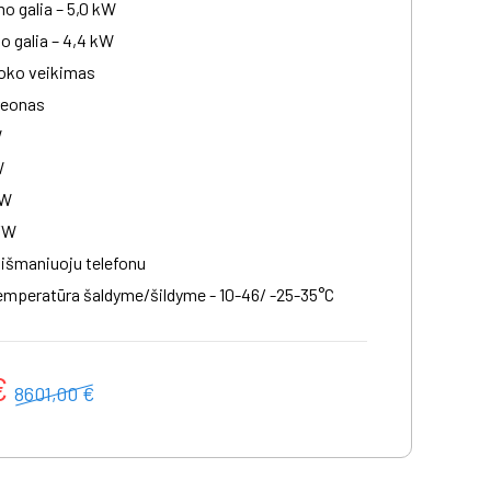
o galia – 5,0 kW
o galia – 4,4 kW
loko veikimas
reonas
W
W
/W
/W
išmaniuoju telefonu
emperatūra šaldyme/šildyme - 10-46/ -25-35°C
€
8601,00 €