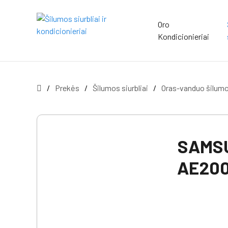
Oro
Kondicionieriai
/
Prekės
/
Šilumos siurbliai
/
Oras-vanduo šilumos
SAMSU
AE200