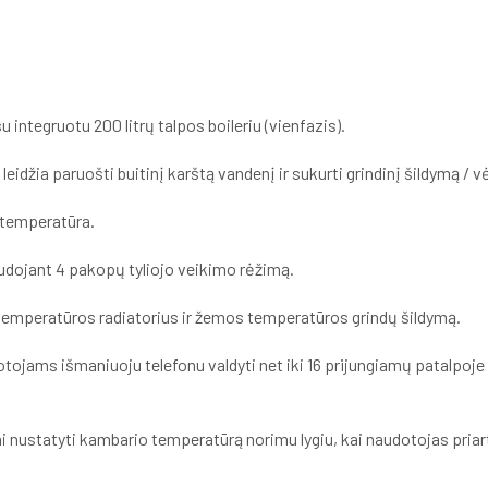
ntegruotu 200 litrų talpos boileriu (vienfazis).
eidžia paruošti buitinį karštą vandenį ir sukurti grindinį šildymą / v
 temperatūra.
udojant 4 pakopų tyliojo veikimo rėžimą.
 temperatūros radiatorius ir žemos temperatūros grindų šildymą.
tojams išmaniuoju telefonu valdyti net iki 16 prijungiamų patalpoj
i nustatyti kambario temperatūrą norimu lygiu, kai naudotojas priar