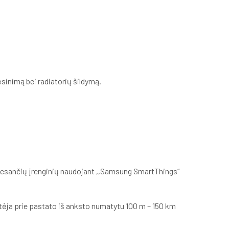
ėsinimą bei radiatorių šildymą.
e esančių įrenginių naudojant ,,Samsung SmartThings“
tėja prie pastato iš anksto numatytu 100 m – 150 km