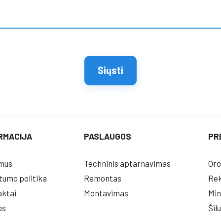
RMACIJA
PASLAUGOS
PR
mus
Techninis aptarnavimas
Oro
tumo politika
Remontas
Rek
ktai
Montavimas
Min
os
Šil