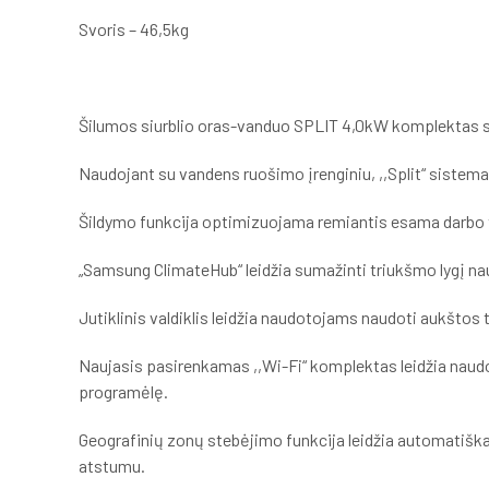
Svoris – 46,5kg
Šilumos siurblio oras-vanduo SPLIT 4,0kW komplektas su i
Naudojant su vandens ruošimo įrenginiu, ,,Split“ sistema l
Šildymo funkcija optimizuojama remiantis esama darbo
„Samsung ClimateHub“ leidžia sumažinti triukšmo lygį na
Jutiklinis valdiklis leidžia naudotojams naudoti aukštos
Naujasis pasirenkamas ,,Wi-Fi“ komplektas leidžia naudo
programėlę.
Geografinių zonų stebėjimo funkcija leidžia automatiška
atstumu.