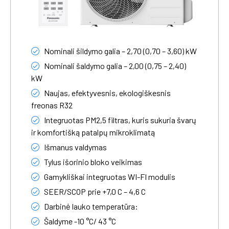
Nominali šildymo galia – 2,70 (0,70 – 3,60) kW
Nominali šaldymo galia – 2,00 (0,75 – 2,40)
kW
Naujas, efektyvesnis, ekologiškesnis
freonas R32
Integruotas PM2,5 filtras, kuris sukuria švarų
ir komfortišką patalpų mikroklimatą
Išmanus valdymas
Tylus išorinio bloko veikimas
Gamykliškai integruotas WI-FI modulis
SEER/SCOP prie +7,0 C – 4,6 C
Darbinė lauko temperatūra:
Šaldyme -10 °C/ 43 °C