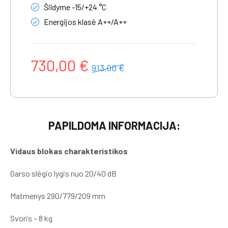
Šildyme -15/+24 °C
Energijos klasė A++/A++
730,00 €
913,00 €
PAPILDOMA INFORMACIJA:
Vidaus blokas charakteristikos
Garso slėgio lygis nuo 20/40 dB
Matmenys 290/779/209 mm
Svoris – 8 kg