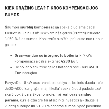
KIEK GRĄŽINS LEA? TIKROS KOMPENSACIJOS
SUMOS
Šilumos siurblių kompensacija
apskaičiuojama pagal
fiksuotus įkainius už 1 kW vardinės galios (Prated) ir sudaro
iki 50 % šios sumos. Konkretūs skaičiai priklauso nuo tipo ir
galios:
Oras–vanduo su integruotu boileriu
iki 7 kW:
kompensacija gali siekti net
4280 Eur
.
Be boilerio ar kitose galios kategorijose – nuo
3500
Eur
ir daugiau.
Pavyzdžiui, 8 kW oras–vanduo siurblys su boileriu duoda apie
3500–4000 Eur grąžinimą. Tiksliai apskaičiuoti padeda LEA
skaičiuoklė paraiškos formoje. Tai reali
oras vanduo
parama
, kuri leidžia greitai atsipirkti investiciją – daugelis
klientų sutaupo iki 50–70 % bendros sumos, ypač pasirinkę