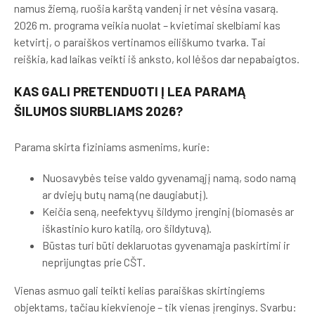
namus žiemą, ruošia karštą vandenį ir net vėsina vasarą.
2026 m. programa veikia nuolat – kvietimai skelbiami kas
ketvirtį, o paraiškos vertinamos eiliškumo tvarka. Tai
reiškia, kad laikas veikti iš anksto, kol lėšos dar nepabaigtos.
KAS GALI PRETENDUOTI Į LEA PARAMĄ
ŠILUMOS SIURBLIAMS 2026?
Parama skirta fiziniams asmenims, kurie:
Nuosavybės teise valdo gyvenamąjį namą, sodo namą
ar dviejų butų namą (ne daugiabutį).
Keičia seną, neefektyvų šildymo įrenginį (biomasės ar
iškastinio kuro katilą, oro šildytuvą).
Būstas turi būti deklaruotas gyvenamąja paskirtimi ir
neprijungtas prie CŠT.
Vienas asmuo gali teikti kelias paraiškas skirtingiems
objektams, tačiau kiekvienoje – tik vienas įrenginys. Svarbu: