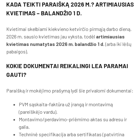
KADA TEIKTI PARAIŠKĄ 2026 M.? ARTIMIAUSIAS
KVIETIMAS – BALANDŽIO 1 D.
Kvietimai skelbiami kiekvieno ketvirčio pirmąją darbo dieną.
2026 m. sausio kvietimas jau vyksta, todėl
artimiausias
kvietimas numatytas 2026 m. balandžio 1 d.
(arba iki lėšų
pabaigos).
KOKIE DOKUMENTAI REIKALINGI LEA PARAMAI
GAUTI?
Paraišką ir mokėjimo prašymą lydi šie privalomi dokumentai:
PVM sąskaita-faktūra už įrangą ir montavimą
(pareiškėjo vardu).
Montavimo/perdavimo-priėmimo aktas su adresu ir
galia.
Techninė specifikacija arba sertifikatas (patvirtina