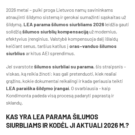
2026 metai – puiki proga Lietuvos namų savininkams
atnaujinti šildymo sistemą ir gerokai sumažinti sąskaitas už
šildymą.
LEA parama šilumos siurbliams 2026
leidžia gauti
solidžią
šilumos siurblių kompensaciją
už modernius,
efektyvius įrenginius. Valstybė kompensuoja dalį išlaidų
keičiant senus, taršius katilus į
oras–vanduo šilumos
siurblius
ar kitus AEI sprendimus.
Jei svarstote
šilumos siurbliai su parama
, šis straipsnis –
viskas, ką reikia žinoti: kas gali pretenduoti, kiek realiai
grąžins, kokie dokumentai reikalingi ir kada geriausia teikti
LEA paraiška šildymo įrangai
. O svarbiausia – kaip
Kondimonta padeda visą procesą padaryti paprastą ir
sklandų.
KAS YRA LEA PARAMA ŠILUMOS
SIURBLIAMS IR KODĖL JI AKTUALI 2026 M.?