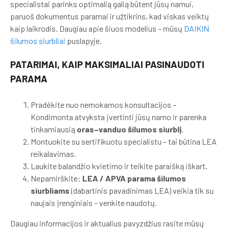
specialistai parinks optimalią galią būtent jūsų namui,
paruoš dokumentus paramai ir užtikrins, kad viskas veiktų
kaip laikrodis. Daugiau apie šiuos modelius – mūsų
DAIKIN
šilumos siurbliai
puslapyje.
PATARIMAI, KAIP MAKSIMALIAI PASINAUDOTI
PARAMA
Pradėkite nuo nemokamos konsultacijos –
Kondimonta atvyksta įvertinti jūsų namo ir parenka
tinkamiausią
oras–vanduo šilumos siurblį
.
Montuokite su sertifikuotu specialistu – tai būtina LEA
reikalavimas.
Laukite balandžio kvietimo ir teikite paraišką iškart.
Nepamirškite:
LEA / APVA parama šilumos
siurbliams
(dabartinis pavadinimas LEA) veikia tik su
naujais įrenginiais – venkite naudotų.
Daugiau informacijos ir aktualius pavyzdžius rasite mūsų