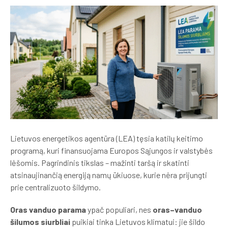
Lietuvos energetikos agentūra (LEA) tęsia katilų keitimo
programą, kuri finansuojama Europos Sąjungos ir valstybės
lėšomis. Pagrindinis tikslas – mažinti taršą ir skatinti
atsinaujinančią energiją namų ūkiuose, kurie nėra prijungti
prie centralizuoto šildymo.
Oras vanduo parama
ypač populiari, nes
oras–vanduo
šilumos siurbliai
puikiai tinka Lietuvos klimatui: jie šildo