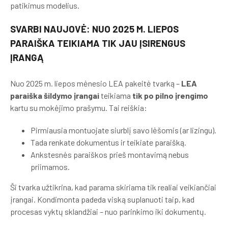
patikimus modelius.
SVARBI NAUJOVĖ: NUO 2025 M. LIEPOS
PARAIŠKA TEIKIAMA TIK JAU ĮSIRENGUS
ĮRANGĄ
Nuo 2025 m. liepos mėnesio LEA pakeitė tvarką –
LEA
paraiška šildymo įrangai
teikiama
tik po pilno įrengimo
kartu su mokėjimo prašymu. Tai reiškia:
Pirmiausia montuojate siurblį savo lėšomis (ar lizingu).
Tada renkate dokumentus ir teikiate paraišką.
Ankstesnės paraiškos prieš montavimą nebus
priimamos.
Ši tvarka užtikrina, kad parama skiriama tik realiai veikiančiai
įrangai. Kondimonta padeda viską suplanuoti taip, kad
procesas vyktų sklandžiai – nuo parinkimo iki dokumentų.