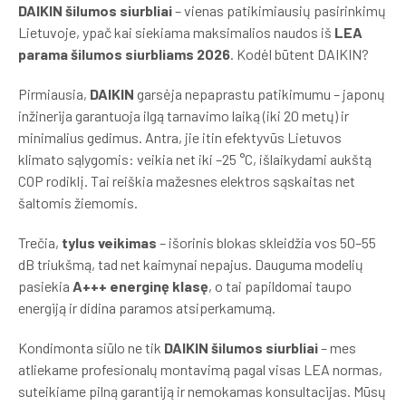
DAIKIN šilumos siurbliai
– vienas patikimiausių pasirinkimų
Lietuvoje, ypač kai siekiama maksimalios naudos iš
LEA
parama šilumos siurbliams 2026
. Kodėl būtent DAIKIN?
Pirmiausia,
DAIKIN
garsėja nepaprastu patikimumu – japonų
inžinerija garantuoja ilgą tarnavimo laiką (iki 20 metų) ir
minimalius gedimus. Antra, jie itin efektyvūs Lietuvos
klimato sąlygomis: veikia net iki –25 °C, išlaikydami aukštą
COP rodiklį. Tai reiškia mažesnes elektros sąskaitas net
šaltomis žiemomis.
Trečia,
tylus veikimas
– išorinis blokas skleidžia vos 50–55
dB triukšmą, tad net kaimynai nepajus. Dauguma modelių
pasiekia
A+++ energinę klasę
, o tai papildomai taupo
energiją ir didina paramos atsiperkamumą.
Kondimonta siūlo ne tik
DAIKIN šilumos siurbliai
– mes
atliekame profesionalų montavimą pagal visas LEA normas,
suteikiame pilną garantiją ir nemokamas konsultacijas. Mūsų