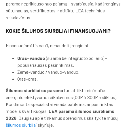
parama nepriklauso nuo pajamų – svarbiausia, kad įrenginys
būtų naujas, sertifikuotas ir atitiktų LEA techninius
reikalavimus.
KOKIE ŠILUMOS SIURBLIAI FINANSUOJAMI?
Finansuojami tik nauji, nenaudoti įrenginiai:
Oras–vanduo
(su arba be integruoto boilerio) –
populiariausias pasirinkimas.
Žemė–vanduo / vanduo–vanduo.
Oras–oras.
Šilumos siurbliai su parama
turi atitikti minimalius
energinio efektyvumo reikalavimus (COP ir SCOP rodiklius).
Kondimonta specialistai visada patikrina, ar pasirinktas
modelis kvalifikuojasi
LEA parama šilumos siurbliams
2026
. Daugiau apie tinkamus sprendimus skaitykite mūsų
šilumos siurbliai
skyriuje.