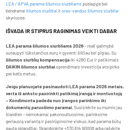
LEA / APVA parama šilumos siurbliams
puslapyje bei
bendrame
šilumos siurbliai
ir
oras–vanduo šilumos siurbliai
skyriuose.
IŠVADA IR STIPRUS RAGINIMAS VEIKTI DABAR
LEA parama šilumos siurbliams 2026
– reali galimybė
sutaupyti tūkstančius eurų ir gyventi šilčiau bei pigiau. Su
šilumos siurblių kompensacija
iki 4280 Eur ir patikimais
DAIKIN šilumos siurbliai
sprendimais investicija atsipirks
per kelis metus.
Jeigu planuojate pasinaudoti LEA parama 2026 metais,
verta iš anksto pasirinkti patikimą įrangą ir montuotoją
– Kondimonta padeda nuo įrangos parinkimo iki
dokumentų paruošimo paramai.
Susisiekite su mumis jau
šiandien – nemokamai pakonsultuosime, parinksime
geriausią variantą ir pasirūpinsime viskuo, kad parama būtų
gauta sklandžiai. Skambinkite +370 614 90008 arba rašykite