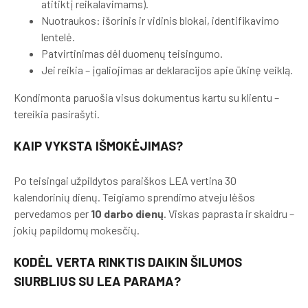
atitiktį reikalavimams).
Nuotraukos: išorinis ir vidinis blokai, identifikavimo
lentelė.
Patvirtinimas dėl duomenų teisingumo.
Jei reikia – įgaliojimas ar deklaracijos apie ūkinę veiklą.
Kondimonta paruošia visus dokumentus kartu su klientu –
tereikia pasirašyti.
KAIP VYKSTA IŠMOKĖJIMAS?
Po teisingai užpildytos paraiškos LEA vertina 30
kalendorinių dienų. Teigiamo sprendimo atveju lėšos
pervedamos per
10 darbo dienų
. Viskas paprasta ir skaidru –
jokių papildomų mokesčių.
KODĖL VERTA RINKTIS DAIKIN ŠILUMOS
SIURBLIUS SU LEA PARAMA?