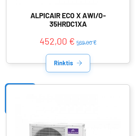
ALPICAIR ECO X AWI/O-
35HRDC1XA
452,00 €
569,00 €
Rinktis