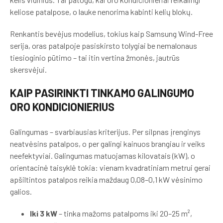
keliose patalpose, o lauke nenorima kabinti kelių blokų.
Renkantis bevėjus modelius, tokius kaip Samsung Wind-Free
serija, oras patalpoje pasiskirsto tolygiai be nemalonaus
tiesioginio pūtimo – tai itin vertina žmonės, jautrūs
skersvėjui.
KAIP PASIRINKTI TINKAMO GALINGUMO
ORO KONDICIONIERIUS
Galingumas – svarbiausias kriterijus. Per silpnas įrenginys
neatvėsins patalpos, o per galingi kainuos brangiau ir veiks
neefektyviai. Galingumas matuojamas kilovatais (kW), o
orientacinė taisyklė tokia: vienam kvadratiniam metrui gerai
apšiltintos patalpos reikia maždaug 0,08–0,1 kW vėsinimo
galios.
Iki 3 kW
– tinka mažoms patalpoms iki 20–25 m²,