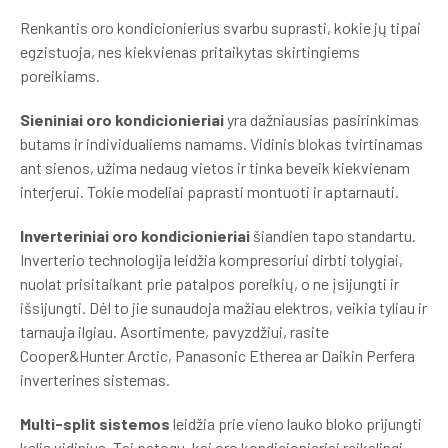
Renkantis oro kondicionierius svarbu suprasti, kokie jų tipai
egzistuoja, nes kiekvienas pritaikytas skirtingiems
poreikiams.
Sieniniai oro kondicionieriai
yra dažniausias pasirinkimas
butams ir individualiems namams. Vidinis blokas tvirtinamas
ant sienos, užima nedaug vietos ir tinka beveik kiekvienam
interjerui. Tokie modeliai paprasti montuoti ir aptarnauti.
Inverteriniai oro kondicionieriai
šiandien tapo standartu.
Inverterio technologija leidžia kompresoriui dirbti tolygiai,
nuolat prisitaikant prie patalpos poreikių, o ne įsijungti ir
išsijungti. Dėl to jie sunaudoja mažiau elektros, veikia tyliau ir
tarnauja ilgiau. Asortimente, pavyzdžiui, rasite
Cooper&Hunter Arctic, Panasonic Etherea ar Daikin Perfera
inverterines sistemas.
Multi-split sistemos
leidžia prie vieno lauko bloko prijungti
kelis vidinius. Tai patogu, kai oro kondicionieriai reikalingi