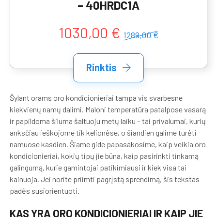
– 40HRDC1A
1030,00 €
1289,00 €
Rinktis
Šylant orams oro kondicionieriai tampa vis svarbesne
kiekvienų namų dalimi. Maloni temperatūra patalpose vasarą
ir papildoma šiluma šaltuoju metų laiku – tai privalumai, kurių
anksčiau ieškojome tik kelionėse, o šiandien galime turėti
namuose kasdien. Šiame gide papasakosime, kaip veikia oro
kondicionieriai, kokių tipų jie būna, kaip pasirinkti tinkamą
galingumą, kurie gamintojai patikimiausi ir kiek visa tai
kainuoja. Jei norite priimti pagrįstą sprendimą, šis tekstas
padės susiorientuoti.
KAS YRA ORO KONDICIONIERIAI IR KAIP JIE