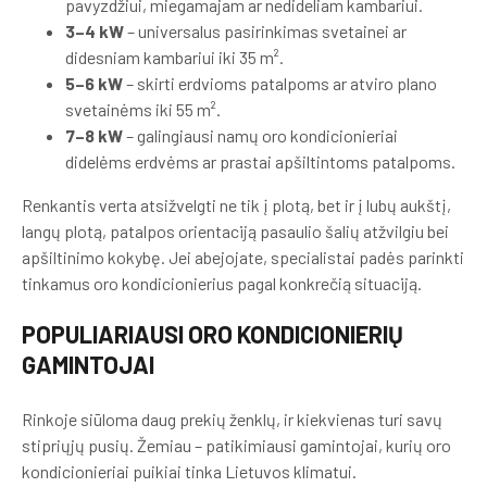
pavyzdžiui, miegamajam ar nedideliam kambariui.
3–4 kW
– universalus pasirinkimas svetainei ar
didesniam kambariui iki 35 m².
5–6 kW
– skirti erdvioms patalpoms ar atviro plano
svetainėms iki 55 m².
7–8 kW
– galingiausi namų oro kondicionieriai
didelėms erdvėms ar prastai apšiltintoms patalpoms.
Renkantis verta atsižvelgti ne tik į plotą, bet ir į lubų aukštį,
langų plotą, patalpos orientaciją pasaulio šalių atžvilgiu bei
apšiltinimo kokybę. Jei abejojate, specialistai padės parinkti
tinkamus oro kondicionierius pagal konkrečią situaciją.
POPULIARIAUSI ORO KONDICIONIERIŲ
GAMINTOJAI
Rinkoje siūloma daug prekių ženklų, ir kiekvienas turi savų
stipriųjų pusių. Žemiau – patikimiausi gamintojai, kurių oro
kondicionieriai puikiai tinka Lietuvos klimatui.