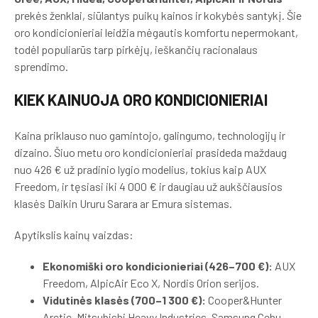
prekės ženklai, siūlantys puikų kainos ir kokybės santykį. Šie
oro kondicionieriai leidžia mėgautis komfortu nepermokant,
todėl populiarūs tarp pirkėjų, ieškančių racionalaus
sprendimo.
KIEK KAINUOJA ORO KONDICIONIERIAI
Kaina priklauso nuo gamintojo, galingumo, technologijų ir
dizaino. Šiuo metu oro kondicionieriai prasideda maždaug
nuo 426 € už pradinio lygio modelius, tokius kaip AUX
Freedom, ir tęsiasi iki 4 000 € ir daugiau už aukščiausios
klasės Daikin Ururu Sarara ar Emura sistemas.
Apytikslis kainų vaizdas:
Ekonomiški oro kondicionieriai (426–700 €):
AUX
Freedom, AlpicAir Eco X, Nordis Orion serijos.
Vidutinės klasės (700–1 300 €):
Cooper&Hunter
Arctic, Mitsubishi Heavy Industries, Samsung Cebu,