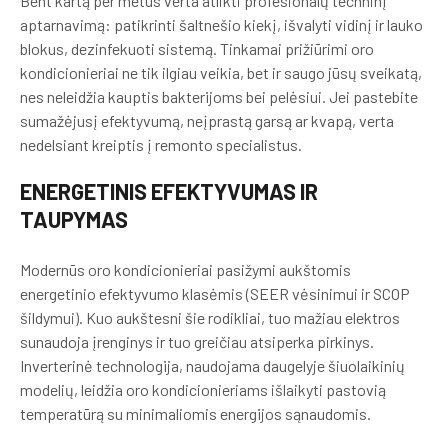
Bent kartą per metus verta atlikti profesionalų techninį
aptarnavimą: patikrinti šaltnešio kiekį, išvalyti vidinį ir lauko
blokus, dezinfekuoti sistemą. Tinkamai prižiūrimi oro
kondicionieriai ne tik ilgiau veikia, bet ir saugo jūsų sveikatą,
nes neleidžia kauptis bakterijoms bei pelėsiui. Jei pastebite
sumažėjusį efektyvumą, neįprastą garsą ar kvapą, verta
nedelsiant kreiptis į remonto specialistus.
ENERGETINIS EFEKTYVUMAS IR
TAUPYMAS
Modernūs oro kondicionieriai pasižymi aukštomis
energetinio efektyvumo klasėmis (SEER vėsinimui ir SCOP
šildymui). Kuo aukštesni šie rodikliai, tuo mažiau elektros
sunaudoja įrenginys ir tuo greičiau atsiperka pirkinys.
Inverterinė technologija, naudojama daugelyje šiuolaikinių
modelių, leidžia oro kondicionieriams išlaikyti pastovią
temperatūrą su minimaliomis energijos sąnaudomis.