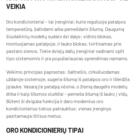
VEIKIA
Oro kondicionieriai – tai įrenginiai, kurie reguliuoja patalpos
temperatūrą, šalindami arba pernešdami šilumą. Daugumą
šiuolaikinių modelių sudaro dvi dalys: vidinis blokas,
montuojamas patalpoje, ir lauko blokas, tvirtinamas prie
pastato sienos. Tokie dviejų dalių įrenginiai vadinami split
tipo sistemomis ir yra populiariausias sprendimas namams.
Veikimo principas paprastas: šaltnešis, cirkuliuodamas
uždaroje sistemoje, sugeria šilumą iš patalpos oro ir išleidžia
ją lauke. Vasarą jie patalpą vėsina, o žiemą daugelis modelių
dirba ir kaip šilumos siurbliai – perneša šilumą iš lauko į vidų.
Būtent ši dviguba funkcija ir daro modernius oro
kondicionierius tokius patrauklius: vienas įrenginys
pasitarnauja ištisus metus.
ORO KONDICIONIERIŲ TIPAI