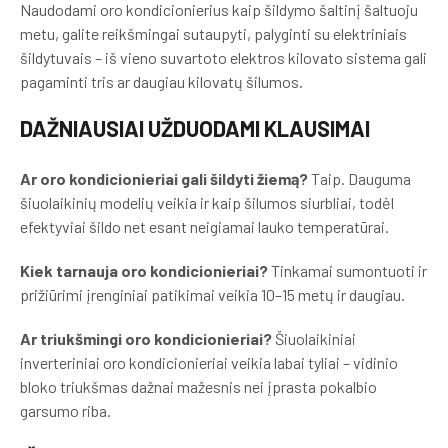
Naudodami oro kondicionierius kaip šildymo šaltinį šaltuoju
metu, galite reikšmingai sutaupyti, palyginti su elektriniais
šildytuvais – iš vieno suvartoto elektros kilovato sistema gali
pagaminti tris ar daugiau kilovatų šilumos.
DAŽNIAUSIAI UŽDUODAMI KLAUSIMAI
Ar oro kondicionieriai gali šildyti žiemą?
Taip. Dauguma
šiuolaikinių modelių veikia ir kaip šilumos siurbliai, todėl
efektyviai šildo net esant neigiamai lauko temperatūrai.
Kiek tarnauja oro kondicionieriai?
Tinkamai sumontuoti ir
prižiūrimi įrenginiai patikimai veikia 10–15 metų ir daugiau.
Ar triukšmingi oro kondicionieriai?
Šiuolaikiniai
inverteriniai oro kondicionieriai veikia labai tyliai – vidinio
bloko triukšmas dažnai mažesnis nei įprasta pokalbio
garsumo riba.