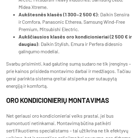
Midea Xtreme.
Aukštesnės klasės (1 300–2 500 €):
Daikin Sensira
ir Comfora, Panasonic Etherea, Samsung Wind-Free
Premium, Mitsubishi Electric.
Aukščiausios klasės oro kondicionieriai (2 500 € ir
daugiau):
Daikin Stylish, Emura ir Perfera didesnio
galingumo modeliai.
Svarbu prisiminti, kad galutinę sumą sudaro ne tik įrenginys –
prie kainos prisideda montavimo darbai ir medžiagos. Tačiau
gerai parinkta sistema greitai atsiperka per sutaupytą
energiją ir komfortą.
ORO KONDICIONIERIŲ MONTAVIMAS
Net geriausi oro kondicionieriai veiks prastai, jei bus
sumontuoti netinkamai. Montavimą būtina patikėti
sertifikuotiems specialistams – tai užtikrina ne tik efektyvų
veikimą, bet ir garantijos galiojimą bei saugumą, nes dirbama