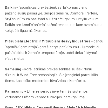
Daikin
– japoniškas prekės ženklas, laikomas vienu
pažangiausių pasaulyje. Serijos Sensira, Comfora, Perfera,
Stylish ir Emura pasižymi aukštu efektyvumu ir tyliu veikimu.
Daikin oro kondicionieriai dažnai renkasi tie, kam svarbiausia
kokybė ir ilgaamžiškumas.
Mitsubishi Electric ir Mitsubishi Heavy Industries
– dar du
japoniški gamintojai, garsėjantys patikimumu. Jų modeliai
puikiai dirba ir žemoje temperatūroje, todėl tinka šildymui
visus metus.
Samsung
– korėjietiškas prekės ženklas su išskirtiniu
dizainu ir Wind-Free technologija. Šie įrenginiai patrauklūs
tiems, kas ieško modernios išvaizdos ir komforto.
Panasonic
– Etherea serijos inverterinės sistemos
vertinamos už oro valymo funkcijas ir efektyvumą.
Gree, AUX, Midea, Cooper&Hunter, AlpicAir ir Nordis
–