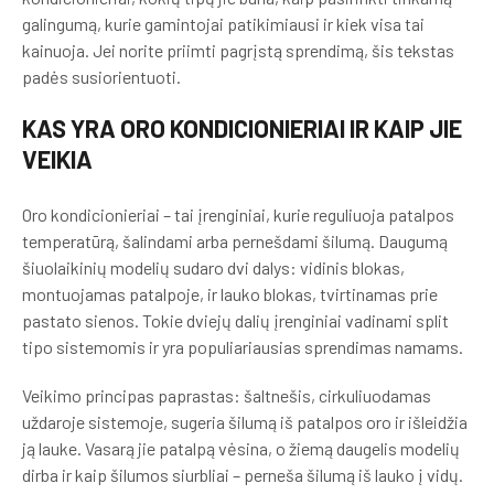
galingumą, kurie gamintojai patikimiausi ir kiek visa tai
kainuoja. Jei norite priimti pagrįstą sprendimą, šis tekstas
padės susiorientuoti.
KAS YRA ORO KONDICIONIERIAI IR KAIP JIE
VEIKIA
Oro kondicionieriai – tai įrenginiai, kurie reguliuoja patalpos
temperatūrą, šalindami arba pernešdami šilumą. Daugumą
šiuolaikinių modelių sudaro dvi dalys: vidinis blokas,
montuojamas patalpoje, ir lauko blokas, tvirtinamas prie
pastato sienos. Tokie dviejų dalių įrenginiai vadinami split
tipo sistemomis ir yra populiariausias sprendimas namams.
Veikimo principas paprastas: šaltnešis, cirkuliuodamas
uždaroje sistemoje, sugeria šilumą iš patalpos oro ir išleidžia
ją lauke. Vasarą jie patalpą vėsina, o žiemą daugelis modelių
dirba ir kaip šilumos siurbliai – perneša šilumą iš lauko į vidų.