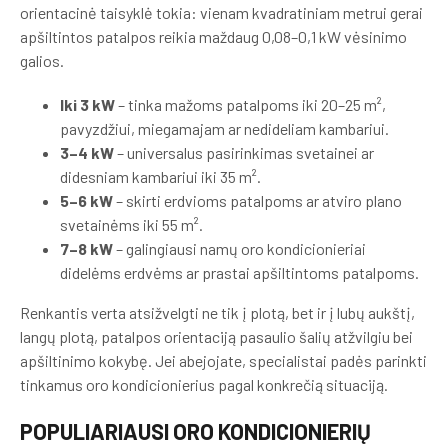
orientacinė taisyklė tokia: vienam kvadratiniam metrui gerai
apšiltintos patalpos reikia maždaug 0,08–0,1 kW vėsinimo
galios.
Iki 3 kW
– tinka mažoms patalpoms iki 20–25 m²,
pavyzdžiui, miegamajam ar nedideliam kambariui.
3–4 kW
– universalus pasirinkimas svetainei ar
didesniam kambariui iki 35 m².
5–6 kW
– skirti erdvioms patalpoms ar atviro plano
svetainėms iki 55 m².
7–8 kW
– galingiausi namų oro kondicionieriai
didelėms erdvėms ar prastai apšiltintoms patalpoms.
Renkantis verta atsižvelgti ne tik į plotą, bet ir į lubų aukštį,
langų plotą, patalpos orientaciją pasaulio šalių atžvilgiu bei
apšiltinimo kokybę. Jei abejojate, specialistai padės parinkti
tinkamus oro kondicionierius pagal konkrečią situaciją.
POPULIARIAUSI ORO KONDICIONIERIŲ