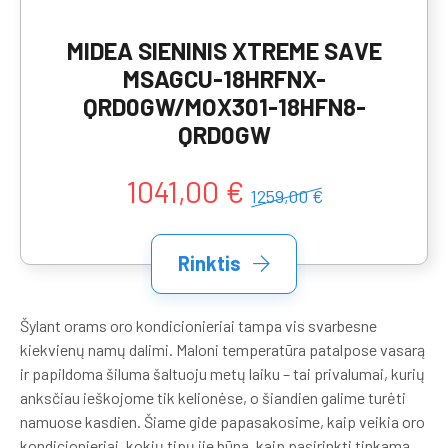
MIDEA SIENINIS XTREME SAVE
MSAGCU-18HRFNX-
QRD0GW/MOX301-18HFN8-
QRD0GW
1041,00 €
1259,00 €
Rinktis
Šylant orams oro kondicionieriai tampa vis svarbesne
kiekvienų namų dalimi. Maloni temperatūra patalpose vasarą
ir papildoma šiluma šaltuoju metų laiku – tai privalumai, kurių
anksčiau ieškojome tik kelionėse, o šiandien galime turėti
namuose kasdien. Šiame gide papasakosime, kaip veikia oro
kondicionieriai, kokių tipų jie būna, kaip pasirinkti tinkamą