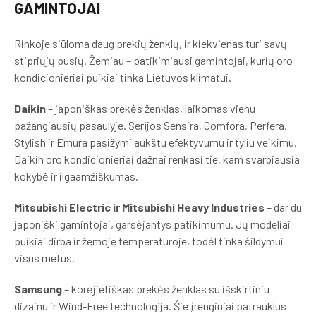
GAMINTOJAI
Rinkoje siūloma daug prekių ženklų, ir kiekvienas turi savų
stipriųjų pusių. Žemiau – patikimiausi gamintojai, kurių oro
kondicionieriai puikiai tinka Lietuvos klimatui.
Daikin
– japoniškas prekės ženklas, laikomas vienu
pažangiausių pasaulyje. Serijos Sensira, Comfora, Perfera,
Stylish ir Emura pasižymi aukštu efektyvumu ir tyliu veikimu.
Daikin oro kondicionieriai dažnai renkasi tie, kam svarbiausia
kokybė ir ilgaamžiškumas.
Mitsubishi Electric ir Mitsubishi Heavy Industries
– dar du
japoniški gamintojai, garsėjantys patikimumu. Jų modeliai
puikiai dirba ir žemoje temperatūroje, todėl tinka šildymui
visus metus.
Samsung
– korėjietiškas prekės ženklas su išskirtiniu
dizainu ir Wind-Free technologija. Šie įrenginiai patrauklūs