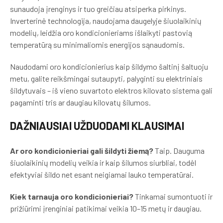
sunaudoja įrenginys ir tuo greičiau atsiperka pirkinys.
Inverterinė technologija, naudojama daugelyje šiuolaikinių
modelių, leidžia oro kondicionieriams išlaikyti pastovią
temperatūrą su minimaliomis energijos sąnaudomis.
Naudodami oro kondicionierius kaip šildymo šaltinį šaltuoju
metu, galite reikšmingai sutaupyti, palyginti su elektriniais
šildytuvais – iš vieno suvartoto elektros kilovato sistema gali
pagaminti tris ar daugiau kilovatų šilumos.
DAŽNIAUSIAI UŽDUODAMI KLAUSIMAI
Ar oro kondicionieriai gali šildyti žiemą?
Taip. Dauguma
šiuolaikinių modelių veikia ir kaip šilumos siurbliai, todėl
efektyviai šildo net esant neigiamai lauko temperatūrai.
Kiek tarnauja oro kondicionieriai?
Tinkamai sumontuoti ir
prižiūrimi įrenginiai patikimai veikia 10–15 metų ir daugiau.