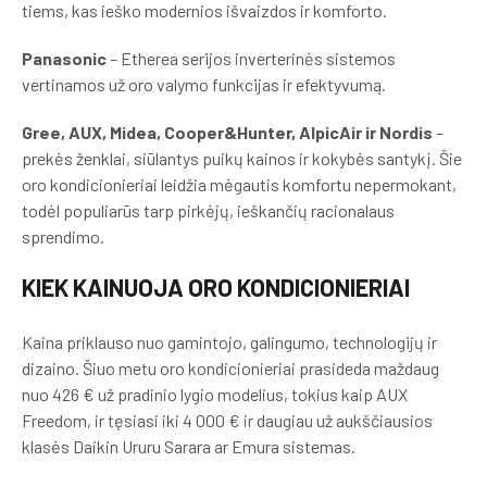
tiems, kas ieško modernios išvaizdos ir komforto.
Panasonic
– Etherea serijos inverterinės sistemos
vertinamos už oro valymo funkcijas ir efektyvumą.
Gree, AUX, Midea, Cooper&Hunter, AlpicAir ir Nordis
–
prekės ženklai, siūlantys puikų kainos ir kokybės santykį. Šie
oro kondicionieriai leidžia mėgautis komfortu nepermokant,
todėl populiarūs tarp pirkėjų, ieškančių racionalaus
sprendimo.
KIEK KAINUOJA ORO KONDICIONIERIAI
Kaina priklauso nuo gamintojo, galingumo, technologijų ir
dizaino. Šiuo metu oro kondicionieriai prasideda maždaug
nuo 426 € už pradinio lygio modelius, tokius kaip AUX
Freedom, ir tęsiasi iki 4 000 € ir daugiau už aukščiausios
klasės Daikin Ururu Sarara ar Emura sistemas.