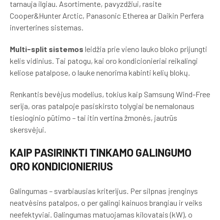
tarnauja ilgiau. Asortimente, pavyzdžiui, rasite
Cooper&Hunter Arctic, Panasonic Etherea ar Daikin Perfera
inverterines sistemas.
Multi-split sistemos
leidžia prie vieno lauko bloko prijungti
kelis vidinius. Tai patogu, kai oro kondicionieriai reikalingi
keliose patalpose, o lauke nenorima kabinti kelių blokų.
Renkantis bevėjus modelius, tokius kaip Samsung Wind-Free
serija, oras patalpoje pasiskirsto tolygiai be nemalonaus
tiesioginio pūtimo – tai itin vertina žmonės, jautrūs
skersvėjui.
KAIP PASIRINKTI TINKAMO GALINGUMO
ORO KONDICIONIERIUS
Galingumas – svarbiausias kriterijus. Per silpnas įrenginys
neatvėsins patalpos, o per galingi kainuos brangiau ir veiks
neefektyviai. Galingumas matuojamas kilovatais (kW), o