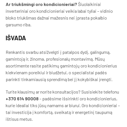
Ar triukšmingi oro kondicionieriai?
Šiuolaikiniai
inverteriniai oro kondicionieriai veikia labai tyliai – vidinio
bloko triukšmas dažnai mažesnis nei įprasta pokalbio
garsumo riba.
IŠVADA
Renkantis svarbu atsižvelgti į patalpos dydį, galingumą,
gamintoją ir, žinoma, profesionalų montavimą. Mūsų
asortimente rasite patikimų gamintojų oro kondicionierius
kiekvienam poreikiui ir biudžetui, o specialistai padės
parinkti tinkamiausią sprendimą bei jį kokybiškai įrengti.
Turite klausimų ar norite konsultacijos? Susisiekite telefonu
+370 614 90008
– padėsime išsirinkti oro kondicionierius,
kurie idealiai tiks jūsų namams ar biurui. Oro kondicionieriai –
tai investicija į komfortą, sveikatą ir energetinį taupumą
ištisus metus.