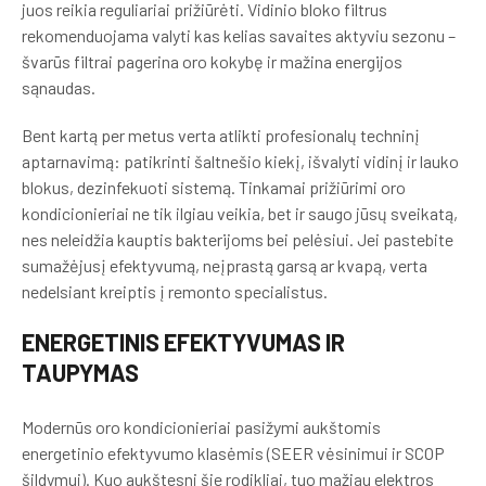
juos reikia reguliariai prižiūrėti. Vidinio bloko filtrus
rekomenduojama valyti kas kelias savaites aktyviu sezonu –
švarūs filtrai pagerina oro kokybę ir mažina energijos
sąnaudas.
Bent kartą per metus verta atlikti profesionalų techninį
aptarnavimą: patikrinti šaltnešio kiekį, išvalyti vidinį ir lauko
blokus, dezinfekuoti sistemą. Tinkamai prižiūrimi oro
kondicionieriai ne tik ilgiau veikia, bet ir saugo jūsų sveikatą,
nes neleidžia kauptis bakterijoms bei pelėsiui. Jei pastebite
sumažėjusį efektyvumą, neįprastą garsą ar kvapą, verta
nedelsiant kreiptis į remonto specialistus.
ENERGETINIS EFEKTYVUMAS IR
TAUPYMAS
Modernūs oro kondicionieriai pasižymi aukštomis
energetinio efektyvumo klasėmis (SEER vėsinimui ir SCOP
šildymui). Kuo aukštesni šie rodikliai, tuo mažiau elektros