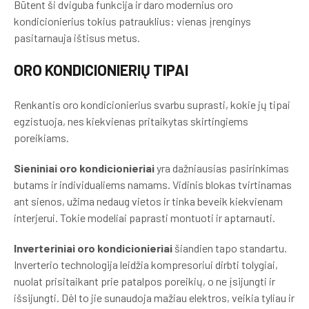
Būtent ši dviguba funkcija ir daro modernius oro
kondicionierius tokius patrauklius: vienas įrenginys
pasitarnauja ištisus metus.
ORO KONDICIONIERIŲ TIPAI
Renkantis oro kondicionierius svarbu suprasti, kokie jų tipai
egzistuoja, nes kiekvienas pritaikytas skirtingiems
poreikiams.
Sieniniai oro kondicionieriai
yra dažniausias pasirinkimas
butams ir individualiems namams. Vidinis blokas tvirtinamas
ant sienos, užima nedaug vietos ir tinka beveik kiekvienam
interjerui. Tokie modeliai paprasti montuoti ir aptarnauti.
Inverteriniai oro kondicionieriai
šiandien tapo standartu.
Inverterio technologija leidžia kompresoriui dirbti tolygiai,
nuolat prisitaikant prie patalpos poreikių, o ne įsijungti ir
išsijungti. Dėl to jie sunaudoja mažiau elektros, veikia tyliau ir