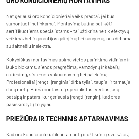
ORO KONDICIONIERIŲ MONTAVIMAS
Net geriausi oro kondicionieriai veiks prastai, jei bus
sumontuoti netinkamai. Montavimą būtina patikėti
sertifikuotiems specialistams – tai užtikrina ne tik efektyvų
veikimą, bet ir garantijos galiojimą bei saugumą, nes dirbama
su šaltnešiu ir elektra.
Kokybiškas montavimas apima vietos parinkimą vidiniam ir
lauko blokams, sienos pragręžimą, vamzdynų ir kabelių
nutiesimą, sistemos vakuumavimą bei paleidimą.
Profesionaliai įrengti įrenginiai dirba tyliai, taupiai ir tarnauja
daug metų. Prieš montavimą specialistas įvertins jūsų
patalpą ir patars, kur geriausia įrengti įrenginį, kad oras
pasiskirstytų tolygiai.
PRIEŽIŪRA IR TECHNINIS APTARNAVIMAS
Kad oro kondicionieriai ilgai tarnautų ir užtikrintų sveiką orą,