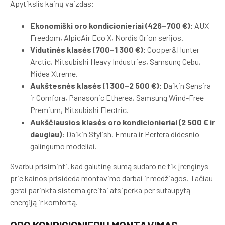
Apytikslis kainų vaizdas:
Ekonomiški oro kondicionieriai (426–700 €):
AUX
Freedom, AlpicAir Eco X, Nordis Orion serijos.
Vidutinės klasės (700–1 300 €):
Cooper&Hunter
Arctic, Mitsubishi Heavy Industries, Samsung Cebu,
Midea Xtreme.
Aukštesnės klasės (1 300–2 500 €):
Daikin Sensira
ir Comfora, Panasonic Etherea, Samsung Wind-Free
Premium, Mitsubishi Electric.
Aukščiausios klasės oro kondicionieriai (2 500 € ir
daugiau):
Daikin Stylish, Emura ir Perfera didesnio
galingumo modeliai.
Svarbu prisiminti, kad galutinę sumą sudaro ne tik įrenginys –
prie kainos prisideda montavimo darbai ir medžiagos. Tačiau
gerai parinkta sistema greitai atsiperka per sutaupytą
energiją ir komfortą.