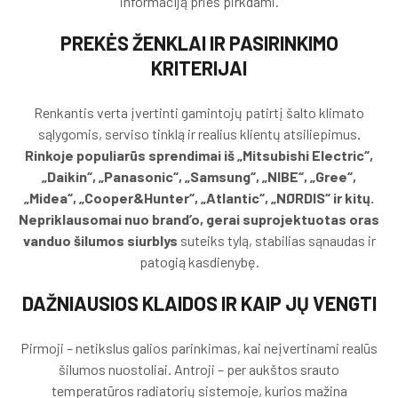
informaciją prieš pirkdami.
PREKĖS ŽENKLAI IR PASIRINKIMO
KRITERIJAI
Renkantis verta įvertinti gamintojų patirtį šalto klimato
sąlygomis, serviso tinklą ir realius klientų atsiliepimus
.
Rinkoje populiarūs sprendimai iš „Mitsubishi Electric“,
„Daikin“, „Panasonic“, „Samsung“, „NIBE“, „Gree“,
„Midea“, „Cooper&Hunter“, „Atlantic“, „NØRDIS“ ir kitų.
Nepriklausomai nuo brand’o, gerai suprojektuotas oras
vanduo šilumos siurblys
suteiks tylą, stabilias sąnaudas ir
patogią kasdienybę.
DAŽNIAUSIOS KLAIDOS IR KAIP JŲ VENGTI
Pirmoji – netikslus galios parinkimas, kai neįvertinami realūs
šilumos nuostoliai. Antroji – per aukštos srauto
temperatūros radiatorių sistemoje, kurios mažina