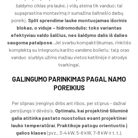
šaldymo ciklas yra lauke, į vidų ateina tik vanduo; tai
supaprastina montavimą ir sumažina šaltnešio darbų
poreikį.
Split sprendime lauke montuojamas išorinis
blokas, o viduje – hidromodulis; toks variantas
efektyviau valdo šalčius, nes šaldymo dalis iš dalies
saugoma patalpose.
Jei svarbu kompaktiškumas, rinkitės
komplektą su integruotu karšto vandens boileriu: taip oras
vanduo siurblys užims mažiau vietos katilinėje ir atrodys
tvarkingai.
GALINGUMO PARINKIMAS PAGAL NAMO
POREIKIUS
Per silpnas įrenginys dirbs ant ribos, per stiprus – dažnai
persijungs ir dėvėsis.
Optimalu, kai projektinė šiluminė
galia atitinka pastato nuostolius esant projektinei
lauko temperatūrai. Praktikoje patogu orientuotis į
galios klases
(pvz., 3–4 kW, 5–6 kW, 7–8 kW ir t. t.).