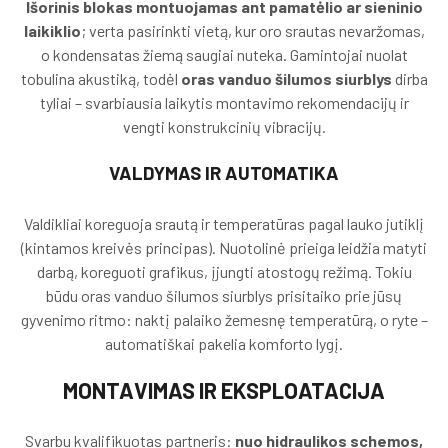
Išorinis blokas montuojamas ant pamatėlio ar sieninio
laikiklio
; verta pasirinkti vietą, kur oro srautas nevaržomas,
o kondensatas žiemą saugiai nuteka. Gamintojai nuolat
tobulina akustiką, todėl
oras vanduo šilumos siurblys
dirba
tyliai – svarbiausia laikytis montavimo rekomendacijų ir
vengti konstrukcinių vibracijų.
VALDYMAS IR AUTOMATIKA
Valdikliai koreguoja srautą ir temperatūras pagal lauko jutiklį
(kintamos kreivės principas). Nuotolinė prieiga leidžia matyti
darbą, koreguoti grafikus, įjungti atostogų režimą. Tokiu
būdu oras vanduo šilumos siurblys prisitaiko prie jūsų
gyvenimo ritmo: naktį palaiko žemesnę temperatūrą, o ryte –
automatiškai pakelia komforto lygį.
MONTAVIMAS IR EKSPLOATACIJA
Svarbu kvalifikuotas partneris:
nuo hidraulikos schemos,