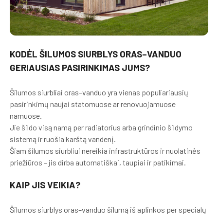
KODĖL ŠILUMOS SIURBLYS ORAS–VANDUO
GERIAUSIAS PASIRINKIMAS JUMS?
Šilumos siurbliai oras–vanduo yra vienas populiariausių
pasirinkimų naujai statomuose ar renovuojamuose
namuose.
Jie šildo visą namą per radiatorius arba grindinio šildymo
sistemą ir ruošia karštą vandenį.
Šiam šilumos siurbliui nereikia infrastruktūros ir nuolatinės
priežiūros – jis dirba automatiškai, taupiai ir patikimai.
KAIP JIS VEIKIA?
Šilumos siurblys oras–vanduo šilumą iš aplinkos per specialų