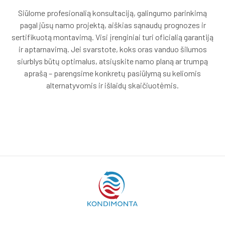
Siūlome profesionalią konsultaciją, galingumo parinkimą
pagal jūsų namo projektą, aiškias sąnaudų prognozes ir
sertifikuotą montavimą. Visi įrenginiai turi oficialią garantiją
ir aptarnavimą. Jei svarstote, koks oras vanduo šilumos
siurblys būtų optimalus, atsiųskite namo planą ar trumpą
aprašą – parengsime konkretų pasiūlymą su keliomis
alternatyvomis ir išlaidų skaičiuotėmis.