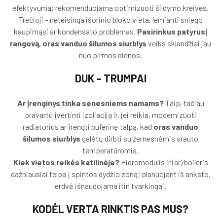
efektyvumą; rekomenduojama optimizuoti šildymo kreives.
Trečioji – neteisinga išorinio bloko vieta, lemianti sniego
kaupimąsi ar kondensato problemas.
Pasirinkus patyrusį
rangovą, oras vanduo šilumos siurblys
veiks sklandžiai jau
nuo pirmos dienos.
DUK – TRUMPAI
Ar įrenginys tinka senesniems namams?
Taip, tačiau
pravartu įvertinti izoliaciją ir, jei reikia, modernizuoti
radiatorius ar įrengti buferinę talpą, kad
oras vanduo
šilumos siurblys
galėtų dirbti su žemesnėmis srauto
temperatūromis.
Kiek vietos reikės katilinėje?
Hidromodulis ir (ar) boileris
dažniausiai telpa į spintos dydžio zoną; planuojant iš anksto,
erdvė išnaudojama itin tvarkingai.
KODĖL VERTA RINKTIS PAS MUS?