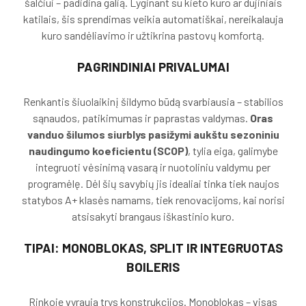
šalčiui – padidina galią. Lyginant su kieto kuro ar dujiniais
katilais, šis sprendimas veikia automatiškai, nereikalauja
kuro sandėliavimo ir užtikrina pastovų komfortą.
PAGRINDINIAI PRIVALUMAI
Renkantis šiuolaikinį šildymo būdą svarbiausia – stabilios
sąnaudos, patikimumas ir paprastas valdymas.
Oras
vanduo šilumos siurblys pasižymi aukštu sezoniniu
naudingumo koeficientu (SCOP)
, tylia eiga, galimybe
integruoti vėsinimą vasarą ir nuotoliniu valdymu per
programėlę. Dėl šių savybių jis idealiai tinka tiek naujos
statybos A+ klasės namams, tiek renovacijoms, kai norisi
atsisakyti brangaus iškastinio kuro.
TIPAI: MONOBLOKAS, SPLIT IR INTEGRUOTAS
BOILERIS
Rinkoje vyrauja trys konstrukcijos. Monoblokas – visas