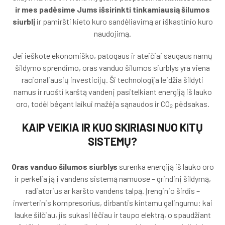
ir mes padėsime Jums išsirinkti tinkamiausią šilumos
siurblį
ir pamiršti kieto kuro sandėliavimą ar iškastinio kuro
naudojimą.
Jei ieškote ekonomiško, patogaus ir ateičiai saugaus namų
šildymo sprendimo, oras vanduo šilumos siurblys yra viena
racionaliausių investicijų. Ši technologija leidžia šildyti
namus ir ruošti karštą vandenį pasitelkiant energiją iš lauko
oro, todėl bėgant laikui mažėja sąnaudos ir CO₂ pėdsakas.
KAIP VEIKIA IR KUO SKIRIASI NUO KITŲ
SISTEMŲ?
Oras vanduo šilumos siurblys
surenka energiją iš lauko oro
ir perkelia ją į vandens sistemą namuose – grindinį šildymą,
radiatorius ar karšto vandens talpą. Įrenginio širdis –
inverterinis kompresorius, dirbantis kintamu galingumu: kai
lauke šilčiau, jis sukasi lėčiau ir taupo elektrą, o spaudžiant