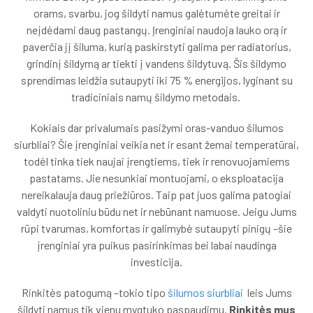
orams, svarbu, jog šildyti namus galėtumėte greitai ir
neįdėdami daug pastangų. Įrenginiai naudoja lauko orą ir
paverčia jį šiluma, kurią paskirstyti galima per radiatorius,
grindinį šildymą ar tiekti į vandens šildytuvą. Šis šildymo
sprendimas leidžia sutaupyti iki 75 % energijos, lyginant su
tradiciniais namų šildymo metodais.
Kokiais dar privalumais pasižymi oras-vanduo šilumos
siurbliai? Šie įrenginiai veikia net ir esant žemai temperatūrai,
todėl tinka tiek naujai įrengtiems, tiek ir renovuojamiems
pastatams. Jie nesunkiai montuojami, o eksploatacija
nereikalauja daug priežiūros. Taip pat juos galima patogiai
valdyti nuotoliniu būdu net ir nebūnant namuose. Jeigu Jums
rūpi tvarumas, komfortas ir galimybė sutaupyti pinigų –šie
įrenginiai yra puikus pasirinkimas bei labai naudinga
investicija.
Rinkitės patogumą –tokio tipo
šilumos siurbliai
leis Jums
šildyti namus tik vienu mygtuko paspaudimu.
Rinkitės mus