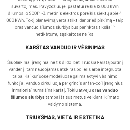
suvartojimas. Pavyzdžiui, jei pastatui reikia 12 000 kWh
šilumos, o SCOP ~3, metinis elektros poreikis siektų apie 4
000 kWh. Tokį planavimą verta atlikti dar prieš pirkimą – taip
oras vanduo šilumos siurblys bus parinktas tiksliai ir
netikėtumų sąskaitose neliks.
KARŠTAS VANDUO IR VĖSINIMAS
Šiuolaikiniai įrenginiai ne tik šildo, bet ir ruošia karštą buitinį
vandenį; tam naudojamas atskiras boileris arba integruota
talpa. Kai kuriuose modeliuose galima aktyvi vėsinimo
funkcija: vanduo cirkuliuoja per grindis ar fan-coil įrenginius
ir maloniai numalšina karštį. Tokiu atveju
oras vanduo
šilumos siurblys
tampa ištisus metus veikianti klimato
valdymo sistema.
TRIUKŠMAS, VIETA IR ESTETIKA