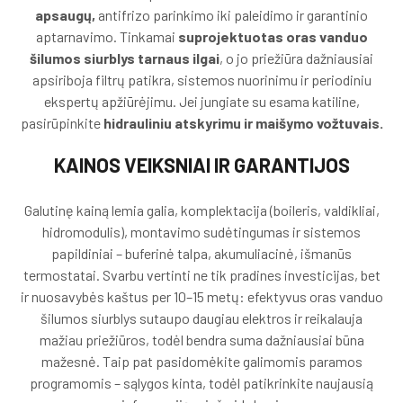
apsaugų,
antifrizo parinkimo iki paleidimo ir garantinio
aptarnavimo. Tinkamai
suprojektuotas oras vanduo
šilumos siurblys tarnaus ilgai
, o jo priežiūra dažniausiai
apsiriboja filtrų patikra, sistemos nuorinimu ir periodiniu
ekspertų apžiūrėjimu. Jei jungiate su esama katiline,
pasirūpinkite
hidrauliniu atskyrimu ir maišymo vožtuvais.
KAINOS VEIKSNIAI IR GARANTIJOS
Galutinę kainą lemia galia, komplektacija (boileris, valdikliai,
hidromodulis), montavimo sudėtingumas ir sistemos
papildiniai – buferinė talpa, akumuliacinė, išmanūs
termostatai. Svarbu vertinti ne tik pradines investicijas, bet
ir nuosavybės kaštus per 10–15 metų: efektyvus oras vanduo
šilumos siurblys sutaupo daugiau elektros ir reikalauja
mažiau priežiūros, todėl bendra suma dažniausiai būna
mažesnė. Taip pat pasidomėkite galimomis paramos
programomis – sąlygos kinta, todėl patikrinkite naujausią