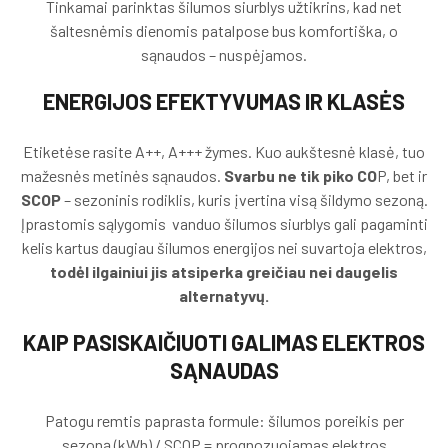
Tinkamai parinktas šilumos siurblys užtikrins, kad net
šaltesnėmis dienomis patalpose bus komfortiška, o
sąnaudos – nuspėjamos.
ENERGIJOS EFEKTYVUMAS IR KLASĖS
Etiketėse rasite A++, A+++ žymes. Kuo aukštesnė klasė, tuo
mažesnės metinės sąnaudos.
Svarbu ne tik piko CO
P, bet ir
SCOP
– sezoninis rodiklis, kuris įvertina visą šildymo sezoną.
Įprastomis sąlygomis vanduo šilumos siurblys gali pagaminti
kelis kartus daugiau šilumos energijos nei suvartoja elektros,
todėl ilgainiui jis atsiperka greičiau nei daugelis
alternatyvų.
KAIP PASISKAIČIUOTI GALIMAS ELEKTROS
SĄNAUDAS
Patogu remtis paprasta formule: šilumos poreikis per
sezoną (kWh) / SCOP = prognozuojamas elektros