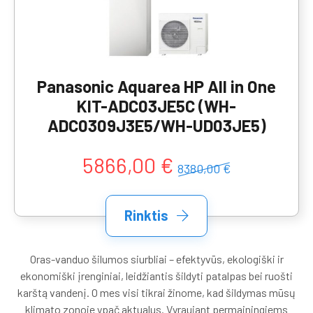
Panasonic Aquarea HP All in One
KIT-ADC03JE5C (WH-
ADC0309J3E5/WH-UD03JE5)
5866,00 €
8380,00 €
Rinktis
Oras-vanduo šilumos siurbliai – efektyvūs, ekologiški ir
ekonomiški įrenginiai, leidžiantis šildyti patalpas bei ruošti
karštą vandenį. O mes visi tikrai žinome, kad šildymas mūsų
klimato zonoje ypač aktualus. Vyraujant permainingiems