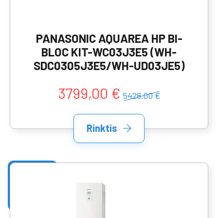
PANASONIC AQUAREA HP BI-
BLOC KIT-WC03J3E5 (WH-
SDC0305J3E5/WH-UD03JE5)
3799,00 €
5428,00 €
Rinktis