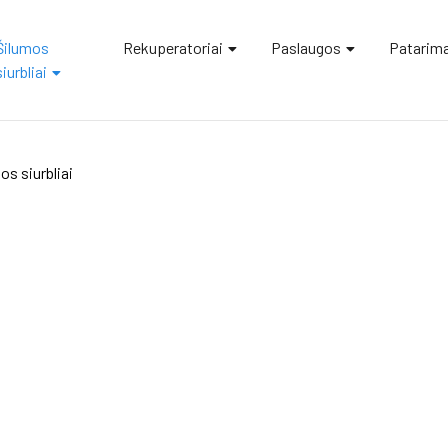
Šilumos
Rekuperatoriai
Paslaugos
Patarima
siurbliai
s siurbliai