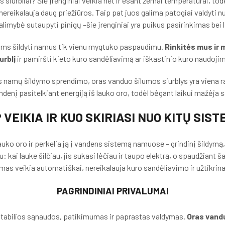
iurbliai? Šie įrenginiai veikia net ir esant žemai temperatūrai, tod
reikalauja daug priežiūros. Taip pat juos galima patogiai valdyti 
limybė sutaupyti pinigų –šie įrenginiai yra puikus pasirinkimas bei l
ums šildyti namus tik vienu mygtuko paspaudimu.
Rinkitės mus ir 
urblį
ir pamiršti kieto kuro sandėliavimą ar iškastinio kuro naudoji
namų šildymo sprendimo, oras vanduo šilumos siurblys yra viena racio
ndenį pasitelkiant energiją iš lauko oro, todėl bėgant laikui mažėja
 VEIKIA IR KUO SKIRIASI NUO KITŲ SIS
auko oro ir perkelia ją į vandens sistemą namuose – grindinį šildymą, 
ai lauke šilčiau, jis sukasi lėčiau ir taupo elektrą, o spaudžiant šal
dimas veikia automatiškai, nereikalauja kuro sandėliavimo ir užtikri
PAGRINDINIAI PRIVALUMAI
 stabilios sąnaudos, patikimumas ir paprastas valdymas.
Oras vandu