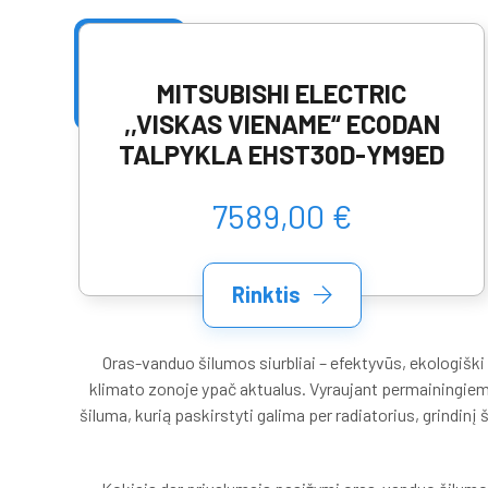
MITSUBISHI ELECTRIC
,,VISKAS VIENAME“ ECODAN
TALPYKLA EHST30D-YM9ED
7589,00 €
Rinktis
Oras-vanduo šilumos siurbliai – efektyvūs, ekologiški 
klimato zonoje ypač aktualus. Vyraujant permainingiems 
šiluma, kurią paskirstyti galima per radiatorius, grindinį