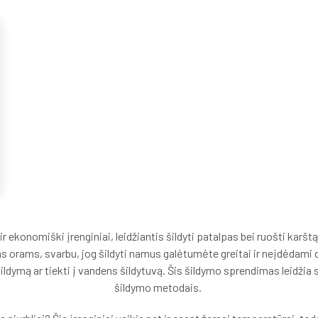
ir ekonomiški įrenginiai, leidžiantis šildyti patalpas bei ruošti karš
orams, svarbu, jog šildyti namus galėtumėte greitai ir neįdėdami da
 šildymą ar tiekti į vandens šildytuvą. Šis šildymo sprendimas leidžia 
šildymo metodais.