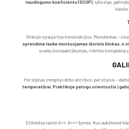
naudingumo koeficientu (SCOP)
, tylia eiga, galim
klasės 
Rinkoje vyrauja trys konstrukcijos. Monoblokas – visa
sprendime lauke montuojamas išorinis blokas, o vi
svarbu kompaktiškumas, rinkitės komplektą su i
GALI
Per silpnas įrenginys dirbs ant ribos, per stiprus – dažn
temperatūrai. Praktikoje patogu orientuotis į gali
Etiketėse rasite A++, A+++ žymes. Kuo aukštesnė kl