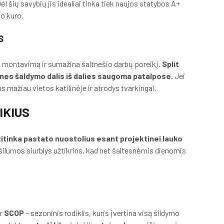
ėl šių savybių jis idealiai tinka tiek naujos statybos A+
io kuro.
S
na montavimą ir sumažina šaltnešio darbų poreikį.
Split
 nes šaldymo dalis iš dalies saugoma patalpose.
Jei
mažiau vietos katilinėje ir atrodys tvarkingai.
IKIUS
atitinka pastato nuostolius esant projektinei lauko
s šilumos siurblys užtikrins, kad net šaltesnėmis dienomis
ir
SCOP
– sezoninis rodiklis, kuris įvertina visą šildymo