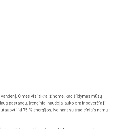
tą vandenį. O mes visi tikrai žinome, kad šildymas mūsų
ug pastangų. Įrenginiai naudoja lauko orą ir paverčia jį
sutaupyti iki 75 % energijos, lyginant su tradiciniais namų