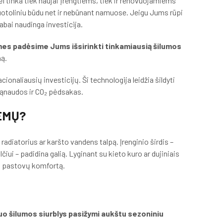
ėl tinka tiek naujai įrengtiems, tiek ir renovuojamiems
nuotoliniu būdu net ir nebūnant namuose. Jeigu Jums rūpi
abai naudinga investicija.
mes padėsime Jums išsirinkti tinkamiausią šilumos
mą.
naliausių investicijų. Ši technologija leidžia šildyti
 sąnaudos ir CO₂ pėdsakas.
TEMŲ?
radiatorius ar karšto vandens talpą. Įrenginio širdis –
čiui – padidina galią. Lyginant su kieto kuro ar dujiniais
na pastovų komfortą.
o šilumos siurblys pasižymi aukštu sezoniniu