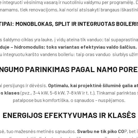
ybe integruoti vėsinimą vasarą ir nuotoliniu valdymu per programėlę. D
namams, tiek renovacijoms, kai norisi atsisakyti brangaus iškastin
TIPAI: MONOBLOKAS, SPLIT IR INTEGRUOTAS BOILERI
s šaldymo ciklas yra lauke, į vidų ateina tik vanduo; tai supaprasti
duje – hidromodulis; toks variantas efektyviau valdo šalčius,
ntegruotu karšto vandens boileriu: taip oras vanduo siurblys užims 
NGUMO PARINKIMAS PAGAL NAMO PORE
ai persijungs ir dėvėsis.
Optimalu, kai projektinė šiluminė galia 
os klases
(pvz., 3–4 kW, 5–6 kW, 7–8 kW ir t. t.). Tinkamai parinkta
patalpose bus komfortiška, o sąnaudos – nuspėjamos.
ENERGIJOS EFEKTYVUMAS IR KLASĖS
asė, tuo mažesnės metinės sąnaudos.
Svarbu ne tik piko CO
P, bet 