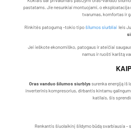
Kokiais dar privalumais pasižymi oras-vanduo šilumos s
pastatams. Jie nesunkiai montuojami, o eksploatacija ne
tvarumas, komfortas ir ga
Rinkitės patogumą –tokio tipo
šilumos siurbliai
leis J
si
Jei ieškote ekonomiško, patogaus ir ateičiai saugaus 
namus ir ruošti karštą va
KAIP
Oras vanduo šilumos siurblys
surenka energiją iš l
inverterinis kompresorius, dirbantis kintamu galingumu: k
katilais, šis spren
Renkantis šiuolaikinį šildymo būdą svarbiausia –